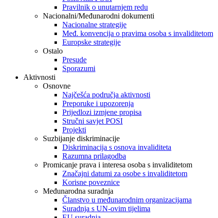
Pravilnik o unutarnjem redu
Nacionalni/Međunarodni dokumenti
Nacionalne strategije
Međ. konvencija o pravima osoba s invaliditetom
Europske strategije
Ostalo
Presude
Sporazumi
Aktivnosti
Osnovne
Najčešća područja aktivnosti
Preporuke i upozorenja
Prijedlozi izmjene propisa
Stručni savjet POSI
Projekti
Suzbijanje diskriminacije
Diskriminacija s osnova invaliditeta
Razumna prilagodba
Promicanje prava i interesa osoba s invaliditetom
Značajni datumi za osobe s invaliditetom
Korisne poveznice
Međunarodna suradnja
Članstvo u međunarodnim organizacijama
Suradnja s UN-ovim tijelima
EU suradnja