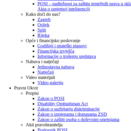
POSI – nadležnost za zaštitu temeljnih prava u skla
Akta o umjetnoj inteligenciji
Kako doći do nas?
Zagreb
Osijek
Split
Rijeka
Opće i financijsko poslovanje
Godišnji i strateški planovi
Financijska izvješća
Informacije o trošenju sredstava
Nabava i natječaji
Jednostavna nabava
Natječaji
Video materijali
Video galerija
Pravni Okvir
Propisi
Zakon o POSI
Disability Ombudsman Act
Zakon o suzbijanju diskriminacije
Zakon o izmjenama i dopunama ZSD
Zakon o zaštiti osoba s duševnim smetnjama
Akti pravobranitelja
Poslovnik POSI