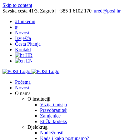
Skip to content
Savska cesta 41/3, Zagreb | +385 1 6102 170
|
ured@posi.hr
#
Linkedin
#
Novosti
Izvješća
Česta Pitanja
Kontakt
HR
EN
Početna
Novosti
O nama
O instituciji
Vizija i misija
Pravobranitelj
Zamjenice
Etički kodeks
Djelokrug
Nadležnosti
Kada i kako postupamo?