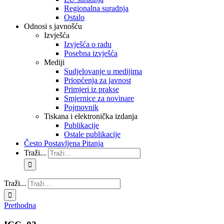
Regionalna suradnja
Ostalo
Odnosi s javnošću
Izvješća
Izvješća o radu
Posebna izvješća
Mediji
Sudjelovanje u medijima
Priopćenja za javnost
Primjeri iz prakse
Smjernice za novinare
Pojmovnik
Tiskana i elektronička izdanja
Publikacije
Ostale publikacije
Često Postavljena Pitanja
Traži...
Traži...
Prethodna