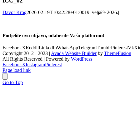
ICC_02
Davor Krog
2026-02-19T10:42:28+01:00
19. veljače 2026.
|
Podjelite ovu objavu, odaberite Vašu platformu!
Facebook
X
Reddit
LinkedIn
WhatsApp
Telegram
Tumblr
Pinterest
Vk
Xi
Copyright 2012 - 2023 |
Avada Website Builder
by
ThemeFusion
|
All Rights Reserved | Powered by
WordPress
Facebook
X
Instagram
Pinterest
Page load link
Go to Top