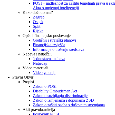
POSI – nadležnost za zaštitu temeljnih prava u skla
Akta o umjetnoj inteligenciji
Kako doći do nas?
Zagreb
Osijek
Split
Rijeka
Opće i financijsko poslovanje
Godišnji i strateški planovi
Financijska izvješća
Informacije o trošenju sredstava
Nabava i natječaji
Jednostavna nabava
Natječaji
Video materijali
Video galerija
Pravni Okvir
Propisi
Zakon o POSI
Disability Ombudsman Act
Zakon o suzbijanju diskriminacije
Zakon o izmjenama i dopunama ZSD
Zakon o zaštiti osoba s duševnim smetnjama
Akti pravobranitelja
Poslovnik POSI