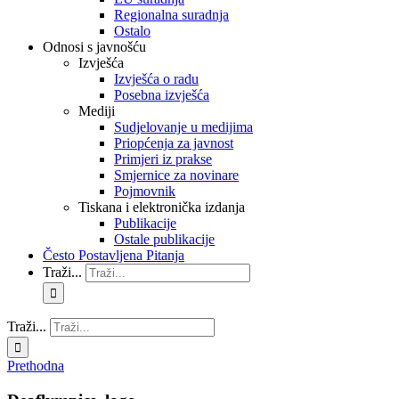
Regionalna suradnja
Ostalo
Odnosi s javnošću
Izvješća
Izvješća o radu
Posebna izvješća
Mediji
Sudjelovanje u medijima
Priopćenja za javnost
Primjeri iz prakse
Smjernice za novinare
Pojmovnik
Tiskana i elektronička izdanja
Publikacije
Ostale publikacije
Često Postavljena Pitanja
Traži...
Traži...
Prethodna