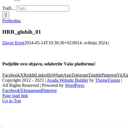
Traži...
Prethodna
HRR_gluhih_01
Davor Krog
2024-05-14T10:30:30+02:00
14. svibnja 2024.
|
Podjelite ovu objavu, odaberite Vašu platformu!
Facebook
X
Reddit
LinkedIn
WhatsApp
Telegram
Tumblr
Pinterest
Vk
Xi
Copyright 2012 - 2023 |
Avada Website Builder
by
ThemeFusion
|
All Rights Reserved | Powered by
WordPress
Facebook
X
Instagram
Pinterest
Page load link
Go to Top