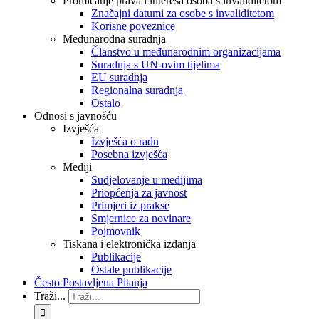
Promicanje prava i interesa osoba s invaliditetom
Značajni datumi za osobe s invaliditetom
Korisne poveznice
Međunarodna suradnja
Članstvo u međunarodnim organizacijama
Suradnja s UN-ovim tijelima
EU suradnja
Regionalna suradnja
Ostalo
Odnosi s javnošću
Izvješća
Izvješća o radu
Posebna izvješća
Mediji
Sudjelovanje u medijima
Priopćenja za javnost
Primjeri iz prakse
Smjernice za novinare
Pojmovnik
Tiskana i elektronička izdanja
Publikacije
Ostale publikacije
Često Postavljena Pitanja
Traži...