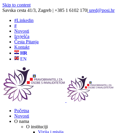
Skip to content
Savska cesta 41/3, Zagreb | +385 1 6102 170
|
ured@posi.hr
#
Linkedin
#
Novosti
Izvješća
Česta Pitanja
Kontakt
HR
EN
Početna
Novosti
O nama
O instituciji
Vizija i misija