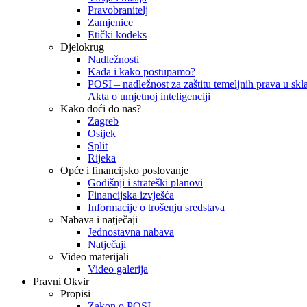
Pravobranitelj
Zamjenice
Etički kodeks
Djelokrug
Nadležnosti
Kada i kako postupamo?
POSI – nadležnost za zaštitu temeljnih prava u skla
Akta o umjetnoj inteligenciji
Kako doći do nas?
Zagreb
Osijek
Split
Rijeka
Opće i financijsko poslovanje
Godišnji i strateški planovi
Financijska izvješća
Informacije o trošenju sredstava
Nabava i natječaji
Jednostavna nabava
Natječaji
Video materijali
Video galerija
Pravni Okvir
Propisi
Zakon o POSI