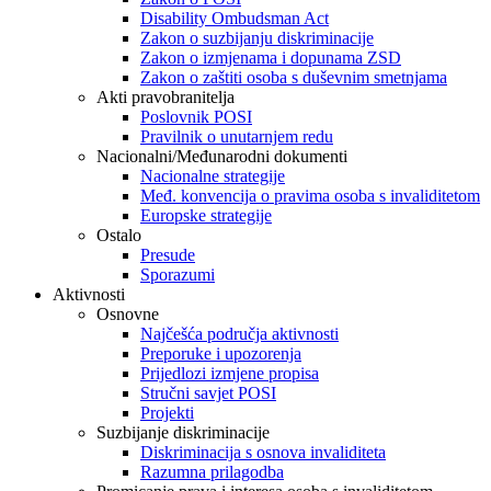
Disability Ombudsman Act
Zakon o suzbijanju diskriminacije
Zakon o izmjenama i dopunama ZSD
Zakon o zaštiti osoba s duševnim smetnjama
Akti pravobranitelja
Poslovnik POSI
Pravilnik o unutarnjem redu
Nacionalni/Međunarodni dokumenti
Nacionalne strategije
Međ. konvencija o pravima osoba s invaliditetom
Europske strategije
Ostalo
Presude
Sporazumi
Aktivnosti
Osnovne
Najčešća područja aktivnosti
Preporuke i upozorenja
Prijedlozi izmjene propisa
Stručni savjet POSI
Projekti
Suzbijanje diskriminacije
Diskriminacija s osnova invaliditeta
Razumna prilagodba