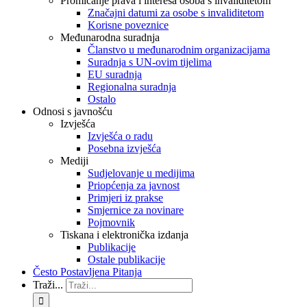
Promicanje prava i interesa osoba s invaliditetom
Značajni datumi za osobe s invaliditetom
Korisne poveznice
Međunarodna suradnja
Članstvo u međunarodnim organizacijama
Suradnja s UN-ovim tijelima
EU suradnja
Regionalna suradnja
Ostalo
Odnosi s javnošću
Izvješća
Izvješća o radu
Posebna izvješća
Mediji
Sudjelovanje u medijima
Priopćenja za javnost
Primjeri iz prakse
Smjernice za novinare
Pojmovnik
Tiskana i elektronička izdanja
Publikacije
Ostale publikacije
Često Postavljena Pitanja
Traži...