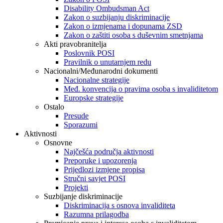
Disability Ombudsman Act
Zakon o suzbijanju diskriminacije
Zakon o izmjenama i dopunama ZSD
Zakon o zaštiti osoba s duševnim smetnjama
Akti pravobranitelja
Poslovnik POSI
Pravilnik o unutarnjem redu
Nacionalni/Međunarodni dokumenti
Nacionalne strategije
Međ. konvencija o pravima osoba s invaliditetom
Europske strategije
Ostalo
Presude
Sporazumi
Aktivnosti
Osnovne
Najčešća područja aktivnosti
Preporuke i upozorenja
Prijedlozi izmjene propisa
Stručni savjet POSI
Projekti
Suzbijanje diskriminacije
Diskriminacija s osnova invaliditeta
Razumna prilagodba