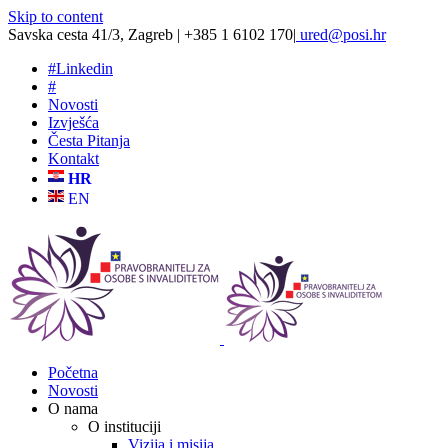
Skip to content
Savska cesta 41/3, Zagreb | +385 1 6102 170
|
ured@posi.hr
#
Linkedin
#
Novosti
Izvješća
Česta Pitanja
Kontakt
HR
EN
Početna
Novosti
O nama
O instituciji
Vizija i misija