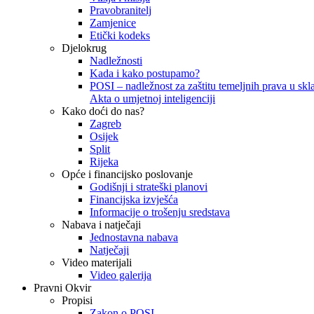
Pravobranitelj
Zamjenice
Etički kodeks
Djelokrug
Nadležnosti
Kada i kako postupamo?
POSI – nadležnost za zaštitu temeljnih prava u skla
Akta o umjetnoj inteligenciji
Kako doći do nas?
Zagreb
Osijek
Split
Rijeka
Opće i financijsko poslovanje
Godišnji i strateški planovi
Financijska izvješća
Informacije o trošenju sredstava
Nabava i natječaji
Jednostavna nabava
Natječaji
Video materijali
Video galerija
Pravni Okvir
Propisi
Zakon o POSI