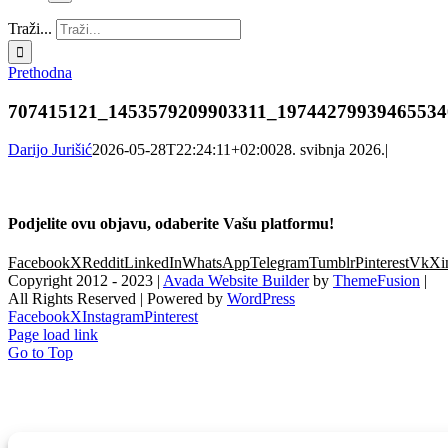
Traži...
Prethodna
707415121_1453579209903311_19744279939465534
Darijo Jurišić
2026-05-28T22:24:11+02:00
28. svibnja 2026.
|
Podjelite ovu objavu, odaberite Vašu platformu!
Facebook
X
Reddit
LinkedIn
WhatsApp
Telegram
Tumblr
Pinterest
Vk
Xi
Copyright 2012 - 2023 |
Avada Website Builder
by
ThemeFusion
|
All Rights Reserved | Powered by
WordPress
Facebook
X
Instagram
Pinterest
Page load link
Go to Top