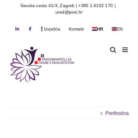
Skip
Savska cesta 41/3, Zagreb | +385 1 6102 170
|
ured@posi.hr
to
content
Izvješća
Kontakt
HR
EN
Prethodna