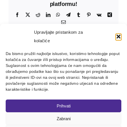
platformu!
Facebook
X
Reddit
LinkedIn
WhatsApp
Telegram
Tumblr
Pinterest
Vk
Xing
Email:
Upravljajte pristankom za
kolačiće
Da bismo pružili najbolje iskustvo, koristimo tehnologije poput
kolačića za čuvanje i/ili pristup informacijama o uređaju.
Suglasnost s ovim tehnologijama će nam omogućiti da
obrađujemo podatke kao što su ponašanje pri pregledavanju
ili jedinstveni ID-ovi na ovoj web stranici. Nepristanak ili
povlačenje suglasnosti može negativno utjecati na određene
karakteristike i funkcije.
Prihvati
Zabrani
Copyright 2012 - 2023 |
Avada Website Builder
by
ThemeFusion