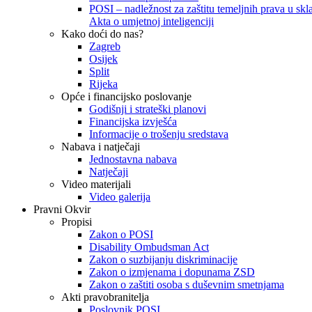
POSI – nadležnost za zaštitu temeljnih prava u skla
Akta o umjetnoj inteligenciji
Kako doći do nas?
Zagreb
Osijek
Split
Rijeka
Opće i financijsko poslovanje
Godišnji i strateški planovi
Financijska izvješća
Informacije o trošenju sredstava
Nabava i natječaji
Jednostavna nabava
Natječaji
Video materijali
Video galerija
Pravni Okvir
Propisi
Zakon o POSI
Disability Ombudsman Act
Zakon o suzbijanju diskriminacije
Zakon o izmjenama i dopunama ZSD
Zakon o zaštiti osoba s duševnim smetnjama
Akti pravobranitelja
Poslovnik POSI