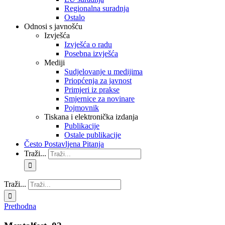
Regionalna suradnja
Ostalo
Odnosi s javnošću
Izvješća
Izvješća o radu
Posebna izvješća
Mediji
Sudjelovanje u medijima
Priopćenja za javnost
Primjeri iz prakse
Smjernice za novinare
Pojmovnik
Tiskana i elektronička izdanja
Publikacije
Ostale publikacije
Često Postavljena Pitanja
Traži...
Traži...
Prethodna