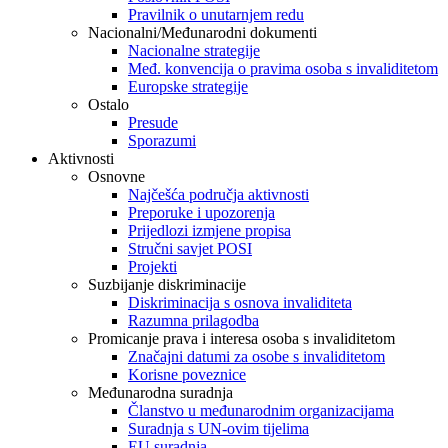
Pravilnik o unutarnjem redu
Nacionalni/Međunarodni dokumenti
Nacionalne strategije
Međ. konvencija o pravima osoba s invaliditetom
Europske strategije
Ostalo
Presude
Sporazumi
Aktivnosti
Osnovne
Najčešća područja aktivnosti
Preporuke i upozorenja
Prijedlozi izmjene propisa
Stručni savjet POSI
Projekti
Suzbijanje diskriminacije
Diskriminacija s osnova invaliditeta
Razumna prilagodba
Promicanje prava i interesa osoba s invaliditetom
Značajni datumi za osobe s invaliditetom
Korisne poveznice
Međunarodna suradnja
Članstvo u međunarodnim organizacijama
Suradnja s UN-ovim tijelima
EU suradnja