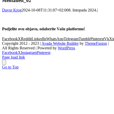
Mentalfest_02
Davor Krog
2024-10-08T11:31:07+02:00
8. listopada 2024.
|
Podjelite ovu objavu, odaberite Vašu platformu!
Facebook
X
Reddit
LinkedIn
WhatsApp
Telegram
Tumblr
Pinterest
Vk
Xi
Copyright 2012 - 2023 |
Avada Website Builder
by
ThemeFusion
|
All Rights Reserved | Powered by
WordPress
Facebook
X
Instagram
Pinterest
Page load link
Go to Top