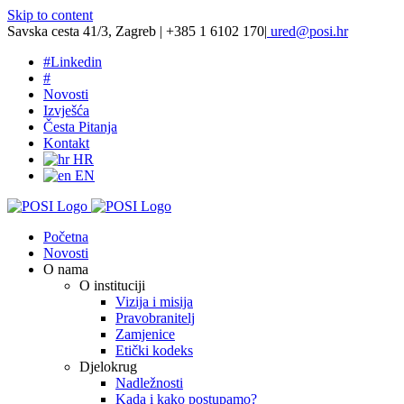
Skip to content
Savska cesta 41/3, Zagreb | +385 1 6102 170
|
ured@posi.hr
#
Linkedin
#
Novosti
Izvješća
Česta Pitanja
Kontakt
HR
EN
Početna
Novosti
O nama
O instituciji
Vizija i misija
Pravobranitelj
Zamjenice
Etički kodeks
Djelokrug
Nadležnosti
Kada i kako postupamo?