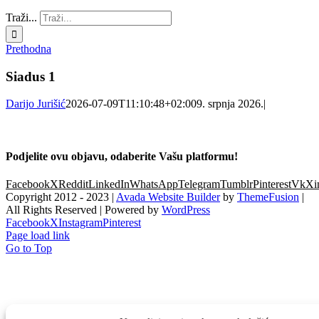
Traži...
Prethodna
Siadus 1
Darijo Jurišić
2026-07-09T11:10:48+02:00
9. srpnja 2026.
|
Podjelite ovu objavu, odaberite Vašu platformu!
Facebook
X
Reddit
LinkedIn
WhatsApp
Telegram
Tumblr
Pinterest
Vk
Xi
Copyright 2012 - 2023 |
Avada Website Builder
by
ThemeFusion
|
All Rights Reserved | Powered by
WordPress
Facebook
X
Instagram
Pinterest
Page load link
Go to Top