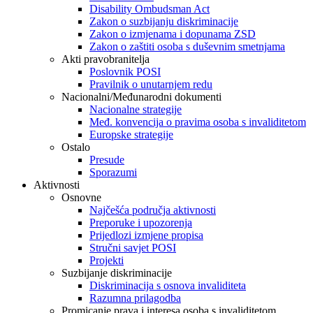
Disability Ombudsman Act
Zakon o suzbijanju diskriminacije
Zakon o izmjenama i dopunama ZSD
Zakon o zaštiti osoba s duševnim smetnjama
Akti pravobranitelja
Poslovnik POSI
Pravilnik o unutarnjem redu
Nacionalni/Međunarodni dokumenti
Nacionalne strategije
Međ. konvencija o pravima osoba s invaliditetom
Europske strategije
Ostalo
Presude
Sporazumi
Aktivnosti
Osnovne
Najčešća područja aktivnosti
Preporuke i upozorenja
Prijedlozi izmjene propisa
Stručni savjet POSI
Projekti
Suzbijanje diskriminacije
Diskriminacija s osnova invaliditeta
Razumna prilagodba
Promicanje prava i interesa osoba s invaliditetom