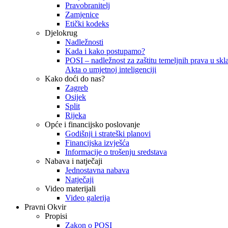
Pravobranitelj
Zamjenice
Etički kodeks
Djelokrug
Nadležnosti
Kada i kako postupamo?
POSI – nadležnost za zaštitu temeljnih prava u skla
Akta o umjetnoj inteligenciji
Kako doći do nas?
Zagreb
Osijek
Split
Rijeka
Opće i financijsko poslovanje
Godišnji i strateški planovi
Financijska izvješća
Informacije o trošenju sredstava
Nabava i natječaji
Jednostavna nabava
Natječaji
Video materijali
Video galerija
Pravni Okvir
Propisi
Zakon o POSI