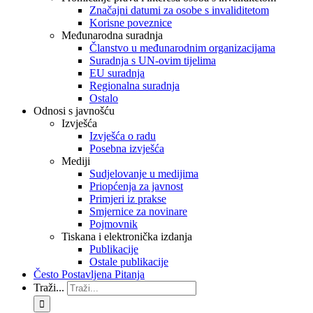
Značajni datumi za osobe s invaliditetom
Korisne poveznice
Međunarodna suradnja
Članstvo u međunarodnim organizacijama
Suradnja s UN-ovim tijelima
EU suradnja
Regionalna suradnja
Ostalo
Odnosi s javnošću
Izvješća
Izvješća o radu
Posebna izvješća
Mediji
Sudjelovanje u medijima
Priopćenja za javnost
Primjeri iz prakse
Smjernice za novinare
Pojmovnik
Tiskana i elektronička izdanja
Publikacije
Ostale publikacije
Često Postavljena Pitanja
Traži...