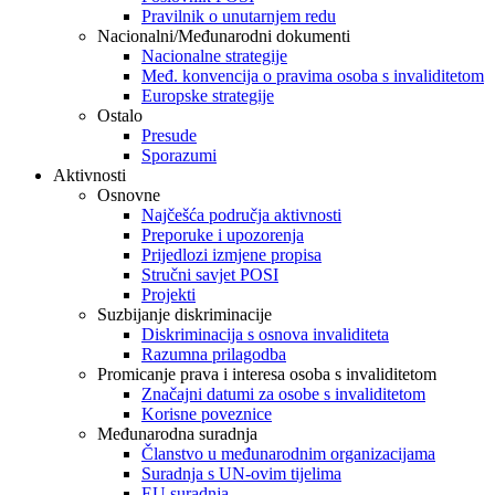
Pravilnik o unutarnjem redu
Nacionalni/Međunarodni dokumenti
Nacionalne strategije
Međ. konvencija o pravima osoba s invaliditetom
Europske strategije
Ostalo
Presude
Sporazumi
Aktivnosti
Osnovne
Najčešća područja aktivnosti
Preporuke i upozorenja
Prijedlozi izmjene propisa
Stručni savjet POSI
Projekti
Suzbijanje diskriminacije
Diskriminacija s osnova invaliditeta
Razumna prilagodba
Promicanje prava i interesa osoba s invaliditetom
Značajni datumi za osobe s invaliditetom
Korisne poveznice
Međunarodna suradnja
Članstvo u međunarodnim organizacijama
Suradnja s UN-ovim tijelima
EU suradnja