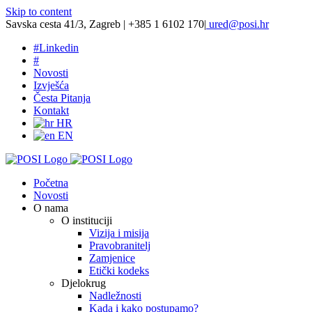
Skip to content
Savska cesta 41/3, Zagreb | +385 1 6102 170
|
ured@posi.hr
#
Linkedin
#
Novosti
Izvješća
Česta Pitanja
Kontakt
HR
EN
Početna
Novosti
O nama
O instituciji
Vizija i misija
Pravobranitelj
Zamjenice
Etički kodeks
Djelokrug
Nadležnosti
Kada i kako postupamo?