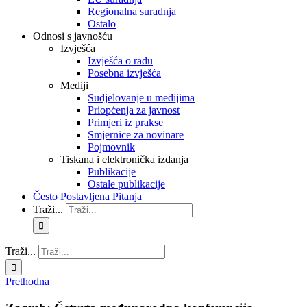
Regionalna suradnja
Ostalo
Odnosi s javnošću
Izvješća
Izvješća o radu
Posebna izvješća
Mediji
Sudjelovanje u medijima
Priopćenja za javnost
Primjeri iz prakse
Smjernice za novinare
Pojmovnik
Tiskana i elektronička izdanja
Publikacije
Ostale publikacije
Često Postavljena Pitanja
Traži...
Traži...
Prethodna