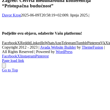
Zagreb: Četvrta međunarodna konferencija
“Pristupačna budućnost”
Davor Krog
2025-06-09T20:58:19+02:00
9. lipnja 2025.
|
Podjelite ovu objavu, odaberite Vašu platformu!
Facebook
X
Reddit
LinkedIn
WhatsApp
Telegram
Tumblr
Pinterest
Vk
Xi
Copyright 2012 - 2023 |
Avada Website Builder
by
ThemeFusion
|
All Rights Reserved | Powered by
WordPress
Facebook
X
Instagram
Pinterest
Page load link
Go to Top