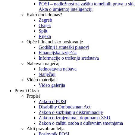
POSI – nadležnost za zaštitu temeljnih prava u skla
Akta o umjetnoj inteligenciji
Kako doći do nas?
Zagreb
Osijek
Split
Rijeka
Opće i financijsko poslovanje
Godišnji i strateški planovi
Financijska izvješća
Informacije o trošenju sredstava
Nabava i natječaji
Jednostavna nabava
Natječaji
Video materijali
Video galerija
Pravni Okvir
Propisi
Zakon o POSI
Disability Ombudsman Act
Zakon o suzbijanju diskriminacije
Zakon o izmjenama i dopunama ZSD
Zakon o zaštiti osoba s duševnim smetnjama
Akti pravobranitelja
Poslovnik POSI