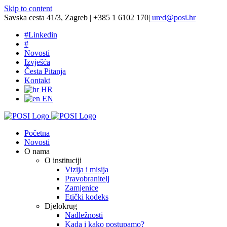
Skip to content
Savska cesta 41/3, Zagreb | +385 1 6102 170
|
ured@posi.hr
#
Linkedin
#
Novosti
Izvješća
Česta Pitanja
Kontakt
HR
EN
Početna
Novosti
O nama
O instituciji
Vizija i misija
Pravobranitelj
Zamjenice
Etički kodeks
Djelokrug
Nadležnosti
Kada i kako postupamo?