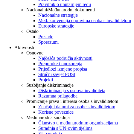
Pravilnik o unutarnjem redu
Nacionalni/Međunarodni dokumenti
Nacionalne strategije
Međ. konvencija o pravima osoba s invaliditetom
Europske strategije
Ostalo
Presude
Sporazumi
Aktivnosti
Osnovne
Najčešća područja aktivnosti
Preporuke i upozorenja
Prijedlozi izmjene propisa
Stručni savjet POSI
Projekti
Suzbijanje diskriminacije
Diskriminacija s osnova invaliditeta
Razumna prilagodba
Promicanje prava i interesa osoba s invaliditetom
Značajni datumi za osobe s invaliditetom
Korisne poveznice
Međunarodna suradnja
Članstvo u međunarodnim organizacijama
Suradnja s UN-ovim tijelima
EU suradnja