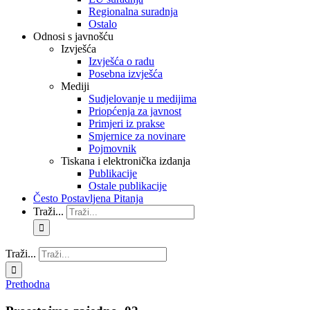
Regionalna suradnja
Ostalo
Odnosi s javnošću
Izvješća
Izvješća o radu
Posebna izvješća
Mediji
Sudjelovanje u medijima
Priopćenja za javnost
Primjeri iz prakse
Smjernice za novinare
Pojmovnik
Tiskana i elektronička izdanja
Publikacije
Ostale publikacije
Često Postavljena Pitanja
Traži...
Traži...
Prethodna