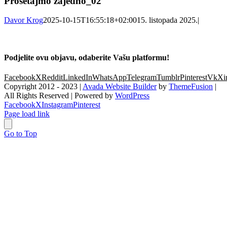
Prosetajmo zajedno_02
Davor Krog
2025-10-15T16:55:18+02:00
15. listopada 2025.
|
Podjelite ovu objavu, odaberite Vašu platformu!
Facebook
X
Reddit
LinkedIn
WhatsApp
Telegram
Tumblr
Pinterest
Vk
Xi
Copyright 2012 - 2023 |
Avada Website Builder
by
ThemeFusion
|
All Rights Reserved | Powered by
WordPress
Facebook
X
Instagram
Pinterest
Page load link
Go to Top