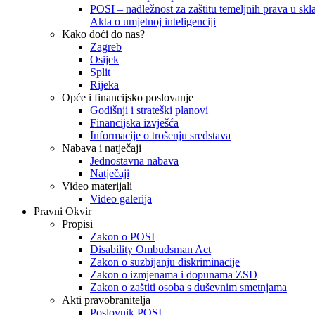
POSI – nadležnost za zaštitu temeljnih prava u skla
Akta o umjetnoj inteligenciji
Kako doći do nas?
Zagreb
Osijek
Split
Rijeka
Opće i financijsko poslovanje
Godišnji i strateški planovi
Financijska izvješća
Informacije o trošenju sredstava
Nabava i natječaji
Jednostavna nabava
Natječaji
Video materijali
Video galerija
Pravni Okvir
Propisi
Zakon o POSI
Disability Ombudsman Act
Zakon o suzbijanju diskriminacije
Zakon o izmjenama i dopunama ZSD
Zakon o zaštiti osoba s duševnim smetnjama
Akti pravobranitelja
Poslovnik POSI