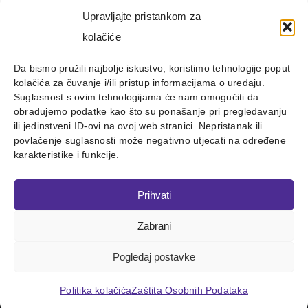
Upravljajte pristankom za
kolačiće
Da bismo pružili najbolje iskustvo, koristimo tehnologije poput
kolačića za čuvanje i/ili pristup informacijama o uređaju.
Suglasnost s ovim tehnologijama će nam omogućiti da
obrađujemo podatke kao što su ponašanje pri pregledavanju
ili jedinstveni ID-ovi na ovoj web stranici. Nepristanak ili
povlačenje suglasnosti može negativno utjecati na određene
karakteristike i funkcije.
Prihvati
Zabrani
Copyright 2012 - 2023 |
Avada Website Builder
by
ThemeFusion
| All Rights Reserved | Powered by
WordPress
Pogledaj postavke
Facebook
X
Instagram
Pinterest
Politika kolačića
Zaštita Osobnih Podataka