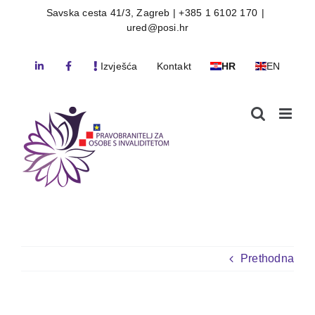
Skip
Savska cesta 41/3, Zagreb | +385 1 6102 170
|
ured@posi.hr
to
content
Izvješća
Kontakt
HR
EN
Prethodna