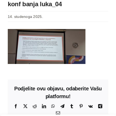
konf banja luka_04
14. studenoga 2025.
Podjelite ovu objavu, odaberite Vašu
platformu!
Facebook
X
Reddit
LinkedIn
WhatsApp
Telegram
Tumblr
Pinterest
Vk
Xing
Email: