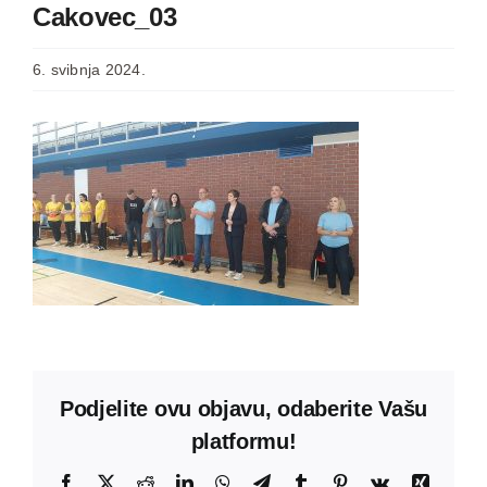
Cakovec_03
6. svibnja 2024.
Podjelite ovu objavu, odaberite Vašu
platformu!
Facebook
X
Reddit
LinkedIn
WhatsApp
Telegram
Tumblr
Pinterest
Vk
Xing