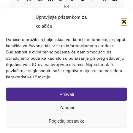
Email:
Upravljajte pristankom za
kolačiće
Da bismo pružili najbolje iskustvo, koristimo tehnologije poput
kolačića za čuvanje i/ili pristup informacijama o uređaju.
Suglasnost s ovim tehnologijama će nam omogućiti da
obrađujemo podatke kao što su ponašanje pri pregledavanju
ili jedinstveni ID-ovi na ovoj web stranici. Nepristanak ili
povlačenje suglasnosti može negativno utjecati na određene
karakteristike i funkcije.
Prihvati
Zabrani
Copyright 2012 - 2023 |
Avada Website Builder
by
ThemeFusion
| All Rights Reserved | Powered by
WordPress
Pogledaj postavke
Facebook
X
Instagram
Pinterest