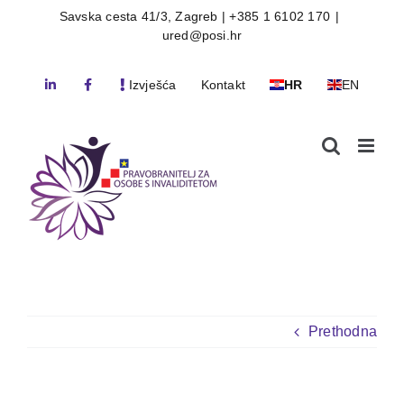
Skip
Savska cesta 41/3, Zagreb | +385 1 6102 170
|
ured@posi.hr
to
content
Izvješća
Kontakt
HR
EN
Prethodna