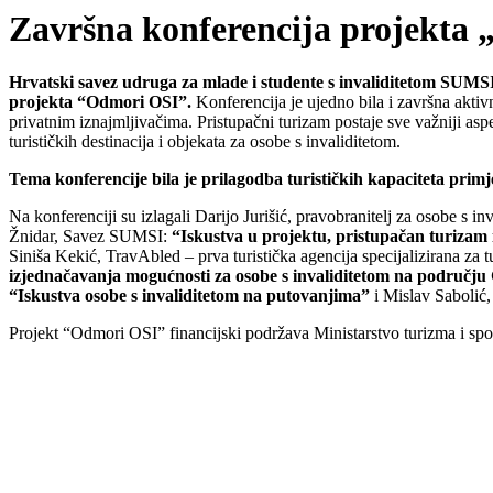
Završna konferencija projekta
Hrvatski savez udruga za mlade i studente s invaliditetom SUMSI
projekta “Odmori OSI”.
Konferencija je ujedno bila i završna aktivn
privatnim iznajmljivačima. Pristupačni turizam postaje sve važniji a
turističkih destinacija i objekata za osobe s invaliditetom.
Tema konferencije bila je prilagodba turističkih kapaciteta primje
Na konferenciji su izlagali Darijo Jurišić, pravobranitelj za osobe s in
Žnidar, Savez SUMSI:
“Iskustva u projektu, pristupačan turizam 
Siniša Kekić, TravAbled – prva turistička agencija specijalizirana za 
izjednačavanja mogućnosti za osobe s invaliditetom na područj
“Iskustva osobe s invaliditetom na putovanjima”
i Mislav Sabolić,
Projekt “Odmori OSI” financijski podržava Ministarstvo turizma i sp