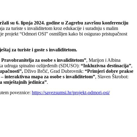
žali su 6. lipnja 2024. godine u Zagrebu
završnu konferenciju
aja za turiste s invaliditetom kroz edukacije i suradnju s malim
 je projekt “Odmori OSI” osmišljen kako bi osigurao pristupačnost
aj za turiste i goste s invaliditetom.
 Pravobranitelja za osobe s invaliditetom”
, Marijon i Albina
ska udruga spinalno ozlijeđenih (SDUSO):
“Inkluzivna destinacija”
,
upačnosti”,
Dživo Brčić, Grad Dubrovnik:
“Primjeri dobre prakse
 interaktivna mapa za osobe s invaliditetom”
, Slaven Škrobot:
a smještajnih jedinica”
.
 putem poveznice:
https://savezsumsi.hr/projekt-odmori-osi/