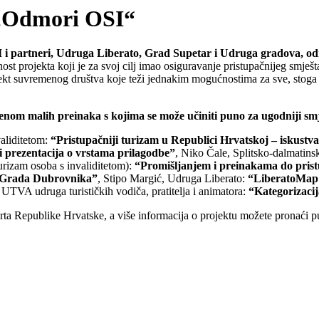
 „Odmori OSI“
 i partneri, Udruga Liberato, Grad Supetar i Udruga gradova, odr
ost projekta koji je za svoj cilj imao osiguravanje pristupačnijeg smješt
spekt suvremenog društva koje teži jednakim mogućnostima za sve, stoga
nom malih preinaka s kojima se može učiniti puno za ugodniji smješt
validitetom:
“Pristupačniji turizam u Republici Hrvatskoj – iskustva
i prezentacija o vrstama prilagodbe”
, Niko Čale, Splitsko-dalmatin
turizam osoba s invaliditetom):
“Promišljanjem i preinakama do prist
u Grada Dubrovnika”
, Stipo Margić, Udruga Liberato:
“LiberatoMap –
 UTVA udruga turističkih vodiča, pratitelja i animatora:
“Kategorizacij
orta Republike Hrvatske, a više informacija o projektu možete pronaći