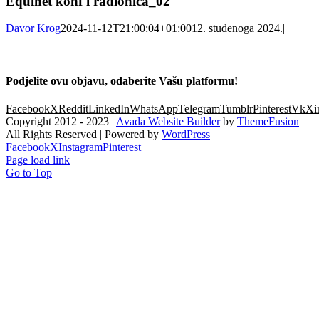
Equinet konf i radionica_02
Davor Krog
2024-11-12T21:00:04+01:00
12. studenoga 2024.
|
Podjelite ovu objavu, odaberite Vašu platformu!
Facebook
X
Reddit
LinkedIn
WhatsApp
Telegram
Tumblr
Pinterest
Vk
Xi
Copyright 2012 - 2023 |
Avada Website Builder
by
ThemeFusion
|
All Rights Reserved | Powered by
WordPress
Facebook
X
Instagram
Pinterest
Page load link
Go to Top