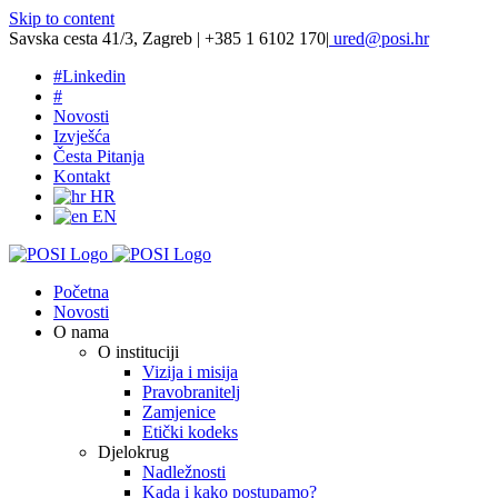
Skip to content
Savska cesta 41/3, Zagreb | +385 1 6102 170
|
ured@posi.hr
#
Linkedin
#
Novosti
Izvješća
Česta Pitanja
Kontakt
HR
EN
Početna
Novosti
O nama
O instituciji
Vizija i misija
Pravobranitelj
Zamjenice
Etički kodeks
Djelokrug
Nadležnosti
Kada i kako postupamo?