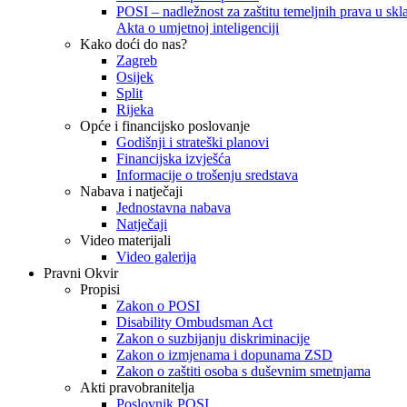
POSI – nadležnost za zaštitu temeljnih prava u skla
Akta o umjetnoj inteligenciji
Kako doći do nas?
Zagreb
Osijek
Split
Rijeka
Opće i financijsko poslovanje
Godišnji i strateški planovi
Financijska izvješća
Informacije o trošenju sredstava
Nabava i natječaji
Jednostavna nabava
Natječaji
Video materijali
Video galerija
Pravni Okvir
Propisi
Zakon o POSI
Disability Ombudsman Act
Zakon o suzbijanju diskriminacije
Zakon o izmjenama i dopunama ZSD
Zakon o zaštiti osoba s duševnim smetnjama
Akti pravobranitelja
Poslovnik POSI