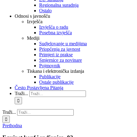
Regionalna suradnja
Ostalo
Odnosi s javnošću
Izvješća
Izvješća o radu
Posebna izvješća
Mediji
Sudjelovanje u medijima
Priopćenja za javnost
Primjeri iz prakse
Smjernice za novinare
Pojmovnik
Tiskana i elektronička izdanja
Publikacije
Ostale publikacije
Često Postavljena Pitanja
Traži...
Traži...
Prethodna