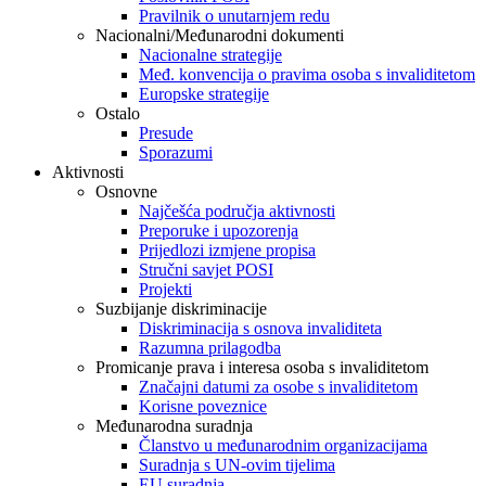
Pravilnik o unutarnjem redu
Nacionalni/Međunarodni dokumenti
Nacionalne strategije
Međ. konvencija o pravima osoba s invaliditetom
Europske strategije
Ostalo
Presude
Sporazumi
Aktivnosti
Osnovne
Najčešća područja aktivnosti
Preporuke i upozorenja
Prijedlozi izmjene propisa
Stručni savjet POSI
Projekti
Suzbijanje diskriminacije
Diskriminacija s osnova invaliditeta
Razumna prilagodba
Promicanje prava i interesa osoba s invaliditetom
Značajni datumi za osobe s invaliditetom
Korisne poveznice
Međunarodna suradnja
Članstvo u međunarodnim organizacijama
Suradnja s UN-ovim tijelima
EU suradnja