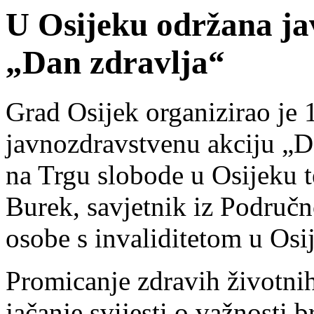
U Osijeku održana ja
„Dan zdravlja“
Grad Osijek organizirao je 
javnozdravstvenu akciju „Da
na Trgu slobode u Osijeku te
Burek, savjetnik iz Područn
osobe s invaliditetom u Osi
Promicanje zdravih životnih 
jačanje svijesti o važnosti br