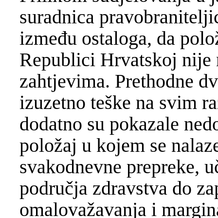
suradnica pravobranitelj
između ostaloga, da polož
Republici Hrvatskoj nije 
zahtjevima. Prethodne dvi
izuzetno teške na svim r
dodatno su pokazale nedo
položaj u kojem se nalaze
svakodnevne prepreke, uč
područja zdravstva do zap
omalovažavanja i margina