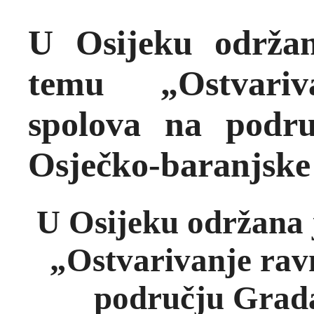
U Osijeku održa
temu „Ostvariv
spolova na podr
Osječko-baranjske
U Osijeku održana 
„Ostvarivanje rav
području Grada