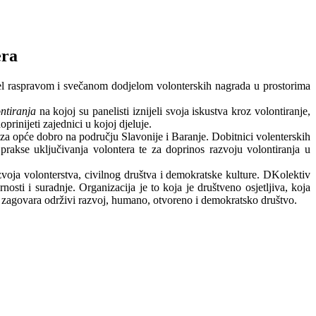
era
nel raspravom i svečanom dodjelom volonterskih nagrada u prostorima
ntiranja
na kojoj su panelisti iznijeli svoja iskustva kroz volontiranje,
rinijeti zajednici u kojoj djeluje.
za opće dobro na području Slavonije i Baranje. Dobitnici volenterskih
rakse uključivanja volontera te za doprinos razvoju volontiranja u
voja volonterstva, civilnog društva i demokratske kulture. DKolektiv
nosti i suradnje. Organizacija je to koja je društveno osjetljiva, koja
rano zagovara održivi razvoj, humano, otvoreno i demokratsko društvo.