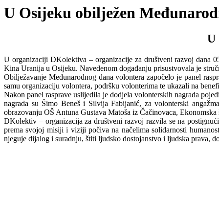
U Osijeku obilježen Međunarod
U 
U organizaciji DKolektiva – organizacije za društveni razvoj dana 
Kina Uranija u Osijeku. Navedenom događanju prisustvovala je stručn
Obilježavanje Međunarodnog dana volontera započelo je panel ras
samu organizaciju volontera, podršku volonterima te ukazali na benefit
Nakon panel rasprave uslijedila je dodjela volonterskih nagrada poje
nagrada su Šimo Beneš i Silvija Fabijanić, za volonterski angažma
obrazovanju OŠ Antuna Gustava Matoša iz Čačinovaca, Ekonomska šk
DKolektiv – organizacija za društveni razvoj razvila se na postignu
prema svojoj misiji i viziji počiva na načelima solidarnosti humanosti
njeguje dijalog i suradnju, štiti ljudsko dostojanstvo i ljudska prava,