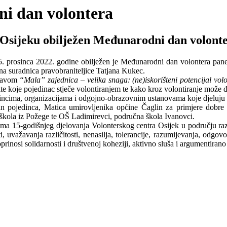
ni dan volontera
Osijeku obilježen Međunarodni dan volont
05. prosinca 2022. godine obilježen je Međunarodni dan volontera pa
a suradnica pravobraniteljice Tatjana Kukec.
pravom
“Mala” zajednica – velika snaga: (ne)iskorišteni potencijal volo
e koje pojedinac stječe volontiranjem te kako kroz volontiranje može dop
dincima, organizacijama i odgojno-obrazovnim ustanovama koje djeluju 
n pojedinca, Matica umirovljenika općine Čaglin za primjere dobre p
ola iz Požege te OŠ Ladimirevci, područna škola Ivanovci.
ćima 15-godišnjeg djelovanja Volonterskog centra Osijek u području raz
, uvažavanja različitosti, nenasilja, tolerancije, razumijevanja, odgovor
 doprinosi solidarnosti i društvenoj koheziji, aktivno sluša i argumenti