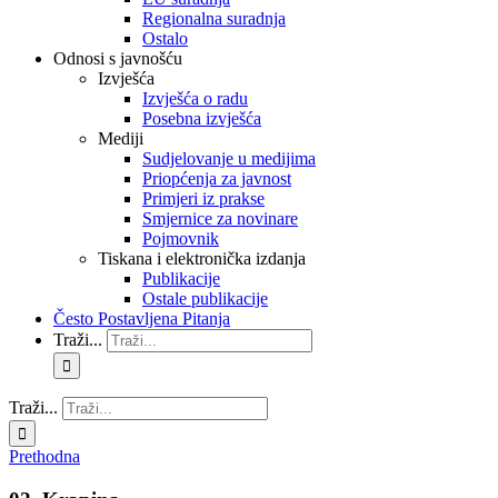
Regionalna suradnja
Ostalo
Odnosi s javnošću
Izvješća
Izvješća o radu
Posebna izvješća
Mediji
Sudjelovanje u medijima
Priopćenja za javnost
Primjeri iz prakse
Smjernice za novinare
Pojmovnik
Tiskana i elektronička izdanja
Publikacije
Ostale publikacije
Često Postavljena Pitanja
Traži...
Traži...
Prethodna