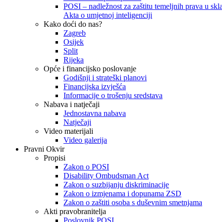
POSI – nadležnost za zaštitu temeljnih prava u skla
Akta o umjetnoj inteligenciji
Kako doći do nas?
Zagreb
Osijek
Split
Rijeka
Opće i financijsko poslovanje
Godišnji i strateški planovi
Financijska izvješća
Informacije o trošenju sredstava
Nabava i natječaji
Jednostavna nabava
Natječaji
Video materijali
Video galerija
Pravni Okvir
Propisi
Zakon o POSI
Disability Ombudsman Act
Zakon o suzbijanju diskriminacije
Zakon o izmjenama i dopunama ZSD
Zakon o zaštiti osoba s duševnim smetnjama
Akti pravobranitelja
Poslovnik POSI