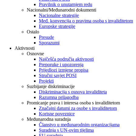
Pravilnik o unutarnjem redu
Nacionalni/Međunarodni dokumenti
Nacionalne strategije
Međ. konvencija o pravima osoba s invaliditetom
Europske strategije
Ostalo
Presude
Sporazumi
Aktivnosti
Osnovne
Najčešća područja aktivnosti
Preporuke i upozorenja
Prijedlozi izmjene propisa
Stručni savjet POSI
Projekti
Suzbijanje diskriminacije
Diskriminacija s osnova invaliditeta
Razumna prilagodba
Promicanje prava i interesa osoba s invaliditetom
Značajni datumi za osobe s invaliditetom
Korisne poveznice
Međunarodna suradnja
Članstvo u međunarodnim organizacijama
Suradnja s UN-ovim tijelima
EU suradnja