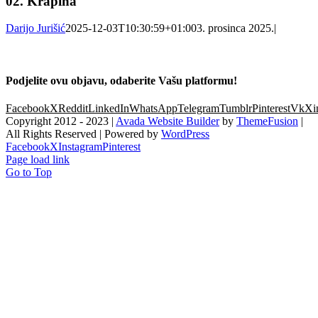
02. Krapina
Darijo Jurišić
2025-12-03T10:30:59+01:00
3. prosinca 2025.
|
Podjelite ovu objavu, odaberite Vašu platformu!
Facebook
X
Reddit
LinkedIn
WhatsApp
Telegram
Tumblr
Pinterest
Vk
Xi
Copyright 2012 - 2023 |
Avada Website Builder
by
ThemeFusion
|
All Rights Reserved | Powered by
WordPress
Facebook
X
Instagram
Pinterest
Page load link
Go to Top