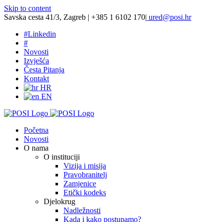
Skip to content
Savska cesta 41/3, Zagreb | +385 1 6102 170
|
ured@posi.hr
#
Linkedin
#
Novosti
Izvješća
Česta Pitanja
Kontakt
HR
EN
Početna
Novosti
O nama
O instituciji
Vizija i misija
Pravobranitelj
Zamjenice
Etički kodeks
Djelokrug
Nadležnosti
Kada i kako postupamo?