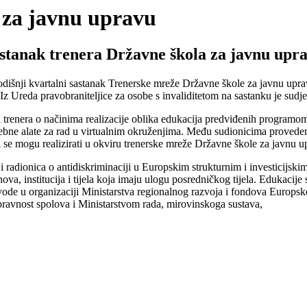
 za javnu upravu
stanak trenera Državne škola za javnu upr
dišnji kvartalni sastanak Trenerske mreže Državne škole za javnu uprav
. Iz Ureda pravobraniteljice za osobe s invaliditetom na sastanku je sudj
ja trenera o načinima realizacije oblika edukacija predviđenih program
trebne alate za rad u virtualnim okruženjima. Među sudionicima provedeno
oji se mogu realizirati u okviru trenerske mreže Državne škole za javnu u
iji radionica o antidiskriminaciji u Europskim strukturnim i investicijs
nova, institucija i tijela koja imaju ulogu posredničkog tijela. Edukacij
vode u organizaciji Ministarstva regionalnog razvoja i fondova Europsk
ravnost spolova i Ministarstvom rada, mirovinskoga sustava,