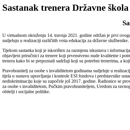
Sastanak trenera Državne škola
Sa
U virtualnom okruženju 14. travnja 2021. godine održan je prvi ovogo
sudjeluju u realizaciji različitih vrsta edukacija za državne službenike
Tijekom sastanka koji je iskorišten za razmjenu iskustava i informaci
objavljeni priručnici za trenere koji prvenstveno nude kvalitetne i po
trenera kako bi se prepoznali sadržaji koji su potrebni trenerima, a k
Pravobranitelj za osobe s invaliditetom godinama sudjeluje u realizac
tijela u sustavu upravljanja i kontrole ESI fondova i predstavnike usta
nediskriminaciju koje su započele još 2017. godine. Radionice se pro
za osobe s invaliditetom, Pučkim pravobraniteljem, Uredom za ravnop
obitelji i socijalne politike.