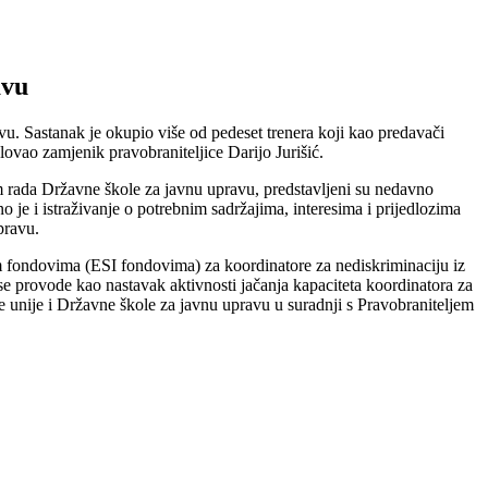
avu
u. Sastanak je okupio više od pedeset trenera koji kao predavači
elovao zamjenik pravobraniteljice Darijo Jurišić.
om rada Državne škole za javnu upravu, predstavljeni su nedavno
 je i istraživanje o potrebnim sadržajima, interesima i prijedlozima
pravu.
kim fondovima (ESI fondovima) za koordinatore za nediskriminaciju iz
e se provode kao nastavak aktivnosti jačanja kapaciteta koordinatora za
e unije i Državne škole za javnu upravu u suradnji s Pravobraniteljem