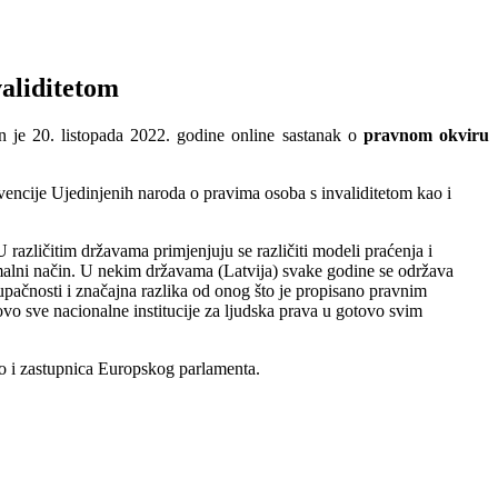
aliditetom
n je 20. listopada 2022. godine online sastanak o
pravnom okviru
vencije Ujedinjenih naroda o pravima osoba s invaliditetom kao i
 različitim državama primjenjuju se različiti modeli praćenja i
ormalni način. U nekim državama (Latvija) svake godine se održava
upačnosti i značajna razlika od onog što je propisano pravnim
vo sve nacionalne institucije za ljudska prava u gotovo svim
ao i zastupnica Europskog parlamenta.