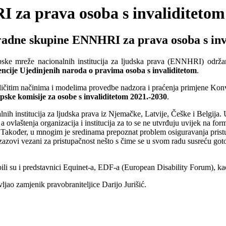
 za prava osoba s invaliditetom
radne skupine ENNHRI za prava osoba s inv
pske mreže nacionalnih institucija za ljudska prava (ENNHRI) održa
ncije Ujedinjenih naroda o pravima osoba s invaliditetom
.
azličitim načinima i modelima provedbe nadzora i praćenja primjene Kon
pske komisije za osobe s invaliditetom 2021.-2030
.
nih institucija za ljudska prava iz Njemačke, Latvije, Češke i Belgija. U
a ovlaštenja organizacija i institucija za to se ne utvrđuju uvijek na f
va. Također, u mnogim je sredinama prepoznat problem osiguravanja prist
azovi vezani za pristupačnost nešto s čime se u svom radu susreću goto
ili su i predstavnici Equinet-a, EDF-a (European Disability Forum), k
ljao zamjenik pravobraniteljice Darijo Jurišić.