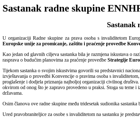
Sastanak radne skupine ENNHRI
Sastanak 
U organizaciji Radne skupine za prava osoba s invaliditetom Euro
Europske unije za promicanje, zaštitu i praćenje provedbe Konve
Kao jedan od glavnih ciljeva sastanka bila je razmjena iskustava o r
rasprava o budućim planovima za praćenje provedbe
Strategije Euro
Tijekom sastanka o svojim iskustvima govorili su predstavnici nacional
izvještavanja o provedbi Konvencije o pravima osoba s invaliditetom, 
proglašenje i dodjela priznanja najboljoj organizaciji civilnog društ
okvirom od onog što je zapravo provedeno u praksi. Stoga su teme i iz
državama.
Osim članova ove radne skupine među tridesetak sudionika sastanka b
Ured pravobraniteljice za osobe s invaliditetom na sastanku je predstav