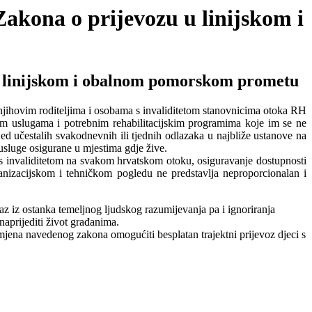
akona o prijevozu u linijskom i
 u linijskom i obalnom pomorskom prometu
jihovim roditeljima i osobama s invaliditetom stanovnicima otoka RH
nim uslugama i potrebnim rehabilitacijskim programima koje im se ne
ed učestalih svakodnevnih ili tjednih odlazaka u najbliže ustanove na
usluge osigurane u mjestima gdje žive.
e s invaliditetom na svakom hrvatskom otoku, osiguravanje dostupnosti
ganizacijskom i tehničkom pogledu ne predstavlja neproporcionalan i
az iz ostanka temeljnog ljudskog razumijevanja pa i ignoriranja
naprijediti život građanima.
mjena navedenog zakona omogućiti besplatan trajektni prijevoz djeci s