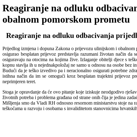
Reagiranje na odluku odbacivan
obalnom pomorskom prometu
Reagiranje na odluku odbacivanja prijed
Prijedlog izmjena i dopuna Zakona o prijevozu ulinijskom i obalnom
osigurao besplatan prijevoz predstavlja razumani životan način da 
osiguravaju na otocima na kojima žive. Izlaganje obitelji djece s te
kopnu stavlja ih u nejednakpoložaj ne samo u odnosu na osobe bez inv
Budući da je teško izvedivo pa i neracionalno osigurati potrebne zdr
istihna način da im se omogući kroz besplatan trajektni prijevoz p
neprimjeren teret.
Stoga je opravdanje da će ovo pitanje koje iziskuje neodgodivo rješav
životnih potreba i problema građana od strane onih čija je jedina zadać
Mišljenja smo da Vladi RH odnosno resornom ministarstvu stoje na ras
teškoćama u razvoju i osobama s invaliditetom stanovnicima hrvatskih