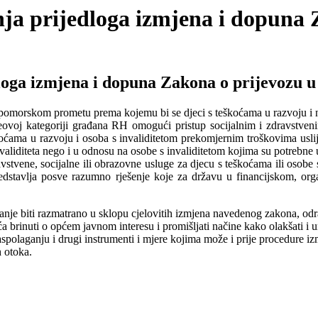
ja prijedloga izmjena i dopuna Z
loga izmjena i dopuna Zakona o prijevozu
 pomorskom prometu prema kojemu bi se djeci s teškoćama u razvoju i n
seovoj kategoriji građana RH omogući pristup socijalnim i zdravstve
škoćama u razvoju i osoba s invaliditetom prekomjernim troškovima uslij
aliditeta nego i u odnosu na osobe s invaliditetom kojima su potrebne 
avstvene, socijalne ili obrazovne usluge za djecu s teškoćama ili osob
redstavlja posve razumno rješenje koje za državu u financijskom, or
anje biti razmatrano u sklopu cjelovitih izmjena navedenog zakona, odr
a brinuti o općem javnom interesu i promišljati načine kako olakšati i u
polaganju i drugi instrumenti i mjere kojima može i prije procedure iz
 otoka.