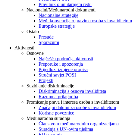
Pravilnik o unutarnjem redu
Nacionalni/Međunarodni dokumenti
Nacionalne strategije
Međ. konvencija o pravima osoba s invaliditetom
Europske strategije
Ostalo
Presude
Sporazumi
Aktivnosti
Osnovne
Najčešća područja aktivnosti
Preporuke i upozorenja
Prijedlozi izmjene propisa
Stručni savjet POSI
Projekti
Suzbijanje diskriminacije
Diskriminacija s osnova invaliditeta
Razumna prilagodba
Promicanje prava i interesa osoba s invaliditetom
Značajni datumi za osobe s invaliditetom
Korisne poveznice
Međunarodna suradnja
Članstvo u međunarodnim organizacijama
Suradnja s UN-ovim tijelima
EU suradnja