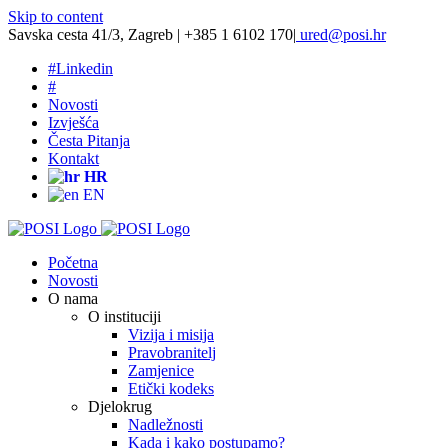
Skip to content
Savska cesta 41/3, Zagreb | +385 1 6102 170
|
ured@posi.hr
#
Linkedin
#
Novosti
Izvješća
Česta Pitanja
Kontakt
HR
EN
Početna
Novosti
O nama
O instituciji
Vizija i misija
Pravobranitelj
Zamjenice
Etički kodeks
Djelokrug
Nadležnosti
Kada i kako postupamo?