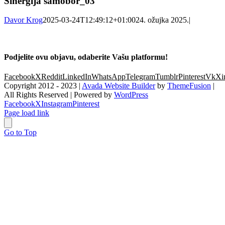
Sinergija samobor_03
Davor Krog
2025-03-24T12:49:12+01:00
24. ožujka 2025.
|
Podjelite ovu objavu, odaberite Vašu platformu!
Facebook
X
Reddit
LinkedIn
WhatsApp
Telegram
Tumblr
Pinterest
Vk
Xi
Copyright 2012 - 2023 |
Avada Website Builder
by
ThemeFusion
|
All Rights Reserved | Powered by
WordPress
Facebook
X
Instagram
Pinterest
Page load link
Go to Top