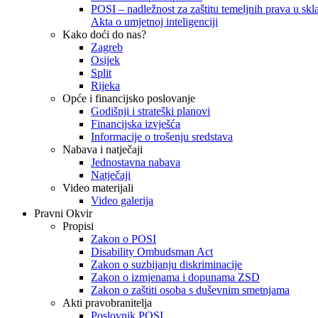
POSI – nadležnost za zaštitu temeljnih prava u skla
Akta o umjetnoj inteligenciji
Kako doći do nas?
Zagreb
Osijek
Split
Rijeka
Opće i financijsko poslovanje
Godišnji i strateški planovi
Financijska izvješća
Informacije o trošenju sredstava
Nabava i natječaji
Jednostavna nabava
Natječaji
Video materijali
Video galerija
Pravni Okvir
Propisi
Zakon o POSI
Disability Ombudsman Act
Zakon o suzbijanju diskriminacije
Zakon o izmjenama i dopunama ZSD
Zakon o zaštiti osoba s duševnim smetnjama
Akti pravobranitelja
Poslovnik POSI