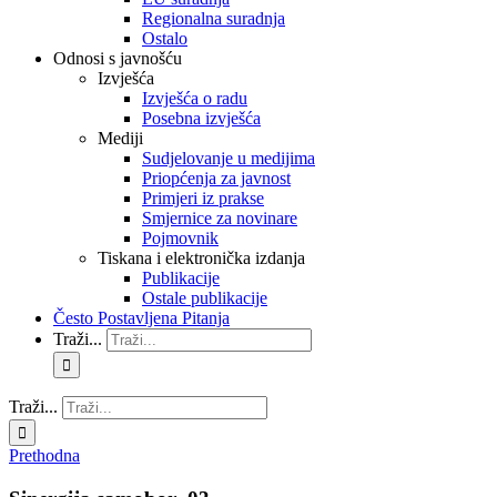
Regionalna suradnja
Ostalo
Odnosi s javnošću
Izvješća
Izvješća o radu
Posebna izvješća
Mediji
Sudjelovanje u medijima
Priopćenja za javnost
Primjeri iz prakse
Smjernice za novinare
Pojmovnik
Tiskana i elektronička izdanja
Publikacije
Ostale publikacije
Često Postavljena Pitanja
Traži...
Traži...
Prethodna