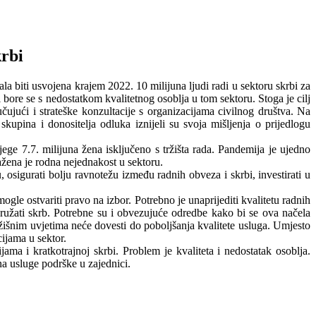
krbi
ala biti usvojena krajem 2022. 10 milijuna ljudi radi u sektoru skrbi za
i bore se s nedostatkom kvalitetnog osoblja u tom sektoru. Stoga je cilj
čujući i strateške konzultacije s organizacijama civilnog društva. Na
kupina i donositelja odluka iznijeli su svoja mišljenja o prijedlogu
ege 7.7. milijuna žena isključeno s tržišta rada. Pandemija je ujedno
ažena je rodna nejednakost u sektoru.
, osigurati bolju ravnotežu između radnih obveza i skrbi, investirati u
ogle ostvariti pravo na izbor. Potrebno je unaprijediti kvalitetu radnih
 pružati skrb. Potrebne su i obvezujuće odredbe kako bi se ova načela
žišnim uvjetima neće dovesti do poboljšanja kvalitete usluga. Umjesto
cijama u sektor.
ama i kratkotrajnoj skrbi. Problem je kvaliteta i nedostatak osoblja.
 na usluge podrške u zajednici.