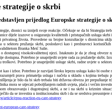
strategije o skrbi
dstavljen prijedlog Europske strategije o s
gije, dionici su iznijeli svoje reakcije. Očekuje se da bi Strategija treb
anice dijele izazove u osiguranju kvalitetnih i pristupačnih usluga skrbi 
 privatnog života. Provedene su brojne konzultacije s dionicima uklju
u sektoru pružanja skrbi, poslodavci kao i predstavnci korisničkih s
invaliditetom Branka Meić Salie.
o dostupnoj visokokvalitetnoj njezi. Istaknuto je da je zbog obveze nj
e dostupna. Potrebno je unaprijedti uvjete rada za pružatelje skrbi. Izr
troškovi. Potrebno je unaprijediti usluge skrbi, radne uvjete u sektoru
ot kao i izbor. Potrebno je razvijati široku lepezu usluga kako bi osobe m
bi razumjeli prava primatelja usluga i načela u skladu s kojima trebaju
jenja je bilo da bi skrb trebala biti državna obveza jer prepuštanje tr
dnika mora se utjecati poboljšanjem radnih uvjeta, plaća i većim investi
om obrazovanju i dugotrajnoj skrbi, a ne i na skrbi u kriznim situacij
riječilo da se investira u institucionalnu skrb i da se sredstva preusmjere
g/article/epsu-reaction-eu-care-strategy
nt-european-care-strategy