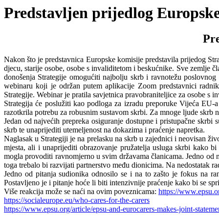
Predstavljen prijedlog Europske 
Pre
Nakon što je predstavnica Europske komisije predstavila prijedog Strate
djecu, starije osobe, osobe s invaliditetom i beskućnike. Sve zemlje čl
donošenja Strategije omogućiti najbolju skrb i ravnotežu poslovnog i
webinaru koji je održan putem aplikacije Zoom predstavnici radnika 
Strategije. Webinar je pratila savjetnica pravobraniteljice za osobe s 
Strategija će poslužiti kao podloga za izradu preporuke Vijeća EU-a 
razotkrila potrebu za robusnim sustavom skrbi. Za mnoge ljude skrb nij
Jedan od najvećih prepreka osiguranje dostupne i pristupačne skrbi su 
skrb te unaprijediti utemeljenost na dokazima i praćenje napretka.
Naglasak u Strategiji je na prelasku na skrb u zajednici i neovisan živ
mjesta, ali i unaprijediti obrazovanje pružatelja usluga skrbi kako 
mogla provoditi ravnomjerno u svim državama članicama. Jedno od mišl
toga trebalo bi razvijati partnerstvo među dionicima. Na nedostatak ra
Jedno od pitanja sudionika odnosilo se i na to zašto je fokus na ran
Postavljeno je i pitanje hoće li biti intenzivnije praćenje kako bi se sp
Više reakcija može se naći na ovim poveznicama:
https://www.epsu.or
https://socialeurope.eu/who-cares-for-the-carers
https://www.epsu.org/article/epsu-and-eurocarers-makes-joint-stateme