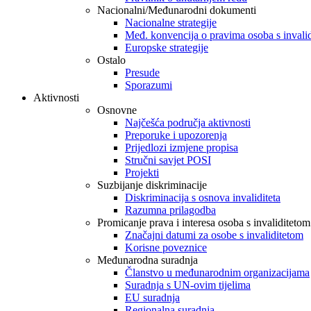
Nacionalni/Međunarodni dokumenti
Nacionalne strategije
Međ. konvencija o pravima osoba s invali
Europske strategije
Ostalo
Presude
Sporazumi
Aktivnosti
Osnovne
Najčešća područja aktivnosti
Preporuke i upozorenja
Prijedlozi izmjene propisa
Stručni savjet POSI
Projekti
Suzbijanje diskriminacije
Diskriminacija s osnova invaliditeta
Razumna prilagodba
Promicanje prava i interesa osoba s invaliditetom
Značajni datumi za osobe s invaliditetom
Korisne poveznice
Međunarodna suradnja
Članstvo u međunarodnim organizacijama
Suradnja s UN-ovim tijelima
EU suradnja
Regionalna suradnja