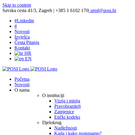
Skip to content
Savska cesta 41/3, Zagreb | +385 1 6102 170
|
ured@posi.hr
#
Linkedin
#
Novosti
Izvješća
Česta Pitanja
Kontakt
HR
EN
Početna
Novosti
O nama
O instituciji
Vizija i misija
Pravobranitelj
Zamjenice
Etički kodeks
Djelokrug
Nadležnosti
Kada i kako postupamo?