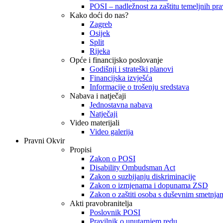
POSI – nadležnost za zaštitu temeljnih prav
Kako doći do nas?
Zagreb
Osijek
Split
Rijeka
Opće i financijsko poslovanje
Godišnji i strateški planovi
Financijska izvješća
Informacije o trošenju sredstava
Nabava i natječaji
Jednostavna nabava
Natječaji
Video materijali
Video galerija
Pravni Okvir
Propisi
Zakon o POSI
Disability Ombudsman Act
Zakon o suzbijanju diskriminacije
Zakon o izmjenama i dopunama ZSD
Zakon o zaštiti osoba s duševnim smetnja
Akti pravobranitelja
Poslovnik POSI
Pravilnik o unutarnjem redu