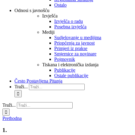
Ostalo
Odnosi s javnošću
Izvješća
Izvješća o radu
Posebna izvješća
Mediji
Sudjelovanje u medijima
Priopćenja za javnost
Primjeri iz prakse
Smjernice za novinare
Pojmovnik
Tiskana i elektronička izdanja
Publikacije
Ostale publikacije
Često Postavljena Pitanja
Traži...
Traži...
Prethodna
1.