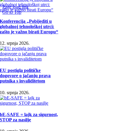
Page load link
Go to Top
Konferencija „Pobijediti u
globalnoj tehnološkoj utrci:
zašto je važno birati Europu“
12. srpnja 2026.
EU postigla političke
dogovore o jačanju prava
putnika s invaliditetom
10. srpnja 2026.
bE-SAFE = lajk za sigurnost,
STOP za nasilje