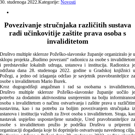
30. studenoga 2022.
Kategorije:
Novosti
Povezivanje stručnjaka različitih sustava
radi učinkovitije zaštite prava osoba s
invaliditetom
Društvo multiple skleroze Požeško-slavonske županije organiziralo je 
sklopu projekta „Budimo povezani“ radionicu za osobe s invaliditeto
i predstavnike lokalnih udruga, ustanova i institucija. Radionica j
održana dana 28. studenoga 2022. godine u Gradskoj knjižnici 
Požegi, a jedno od izlaganja održao je savjetnik pravobraniteljice z
osobe s invaliditetom Mario Burek.
Kroz dugogodišnji angažman i rad sa osobama s invaliditetom
Društvo multiple skleroze Požeško-slavonske županije uočilo j
potrebu za dodatnim aktivnostima usmjerenim na bolju informiranos
osoba s invaliditetom o načinu ostvarivanja i zaštite prava u različiti
sustavima, kao i na potrebu za boljim povezivanjem stručnjaka i
ustanova i institucija važnih za život osoba s invaliditetom. Stoga, ka
nastavak uspješno uspostavljene suradnje, Ured pravobraniteljice z
osobe s invaliditetom pružio je podršku Društvu u pripremi 
organizaciji događanja koje bi doprinijelo ostvarivanju navedenog cilja