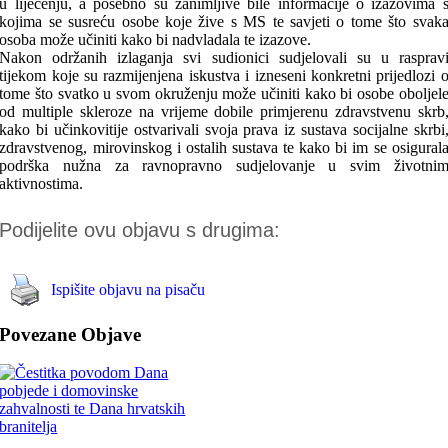
u liječenju, a posebno su zanimljive bile informacije o izazovima 
kojima se susreću osobe koje žive s MS te savjeti o tome što svak
osoba može učiniti kako bi nadvladala te izazove.
Nakon održanih izlaganja svi sudionici sudjelovali su u rasprav
tijekom koje su razmijenjena iskustva i izneseni konkretni prijedlozi 
tome što svatko u svom okruženju može učiniti kako bi osobe oboljel
od multiple skleroze na vrijeme dobile primjerenu zdravstvenu skrb
kako bi učinkovitije ostvarivali svoja prava iz sustava socijalne skrbi
zdravstvenog, mirovinskog i ostalih sustava te kako bi im se osigural
podrška nužna za ravnopravno sudjelovanje u svim životni
aktivnostima.
Podijelite ovu objavu s drugima:
Ispišite objavu na pisaču
Povezane Objave