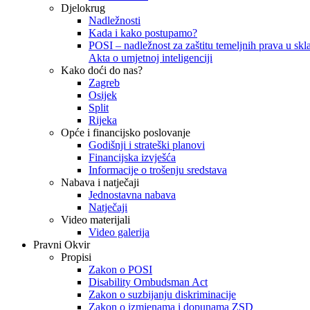
Djelokrug
Nadležnosti
Kada i kako postupamo?
POSI – nadležnost za zaštitu temeljnih prava u skla
Akta o umjetnoj inteligenciji
Kako doći do nas?
Zagreb
Osijek
Split
Rijeka
Opće i financijsko poslovanje
Godišnji i strateški planovi
Financijska izvješća
Informacije o trošenju sredstava
Nabava i natječaji
Jednostavna nabava
Natječaji
Video materijali
Video galerija
Pravni Okvir
Propisi
Zakon o POSI
Disability Ombudsman Act
Zakon o suzbijanju diskriminacije
Zakon o izmjenama i dopunama ZSD