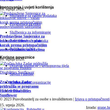
Imenovanja i uvjeti korištenja
18. srpnja 2026.
Službenica za zaštitu podataka
Povjerenica za etiku
Službenica za informiranje
Predstavljene Smjernice za
inkluzivne titlove – važan
Zaštita osobnih podataka
korak prema pristupačnijim
Politika kolačića
audiovizualnim sadržajima
Korisne poveznice
16. srpnja 2026.
Državne institucije i javnopravna tijela
Savezi i udruge
Zračna luka Zadar
Međunarodne organizacije
pridružila se programu
Ostalo
Hidden Disabilities
Sunflower
© 2023 Pravobranitelj za osobe s invaliditetom |
Izjava o pristupačnosti
15. srpnja 2026.
Izrada:
grape.h