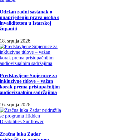
Održan radni sastanak o
unaprjeđenju prava osoba s
invaliditetom u Istarskoj
županiji
18. srpnja 2026.
Predstavljene Smjernice za
inkluzivne titlove – važan
korak prema pristupačnijim
audiovizualnim sadržajima
16. srpnja 2026.
Zračna luka Zadar
pridružila se programu