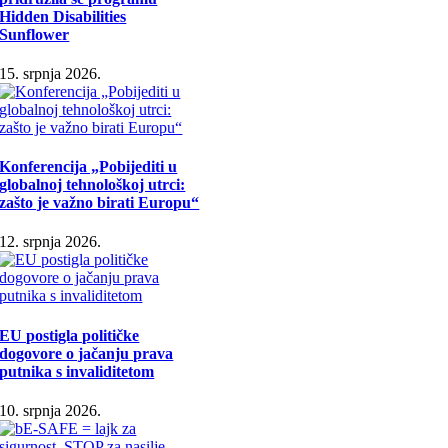
Hidden Disabilities
Sunflower
15. srpnja 2026.
Konferencija „Pobijediti u
globalnoj tehnološkoj utrci:
zašto je važno birati Europu“
12. srpnja 2026.
EU postigla političke
dogovore o jačanju prava
putnika s invaliditetom
10. srpnja 2026.