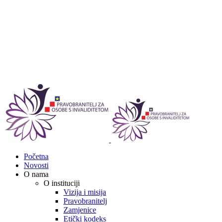
Početna
Novosti
O nama
O instituciji
Vizija i misija
Pravobranitelj
Zamjenice
Etički kodeks