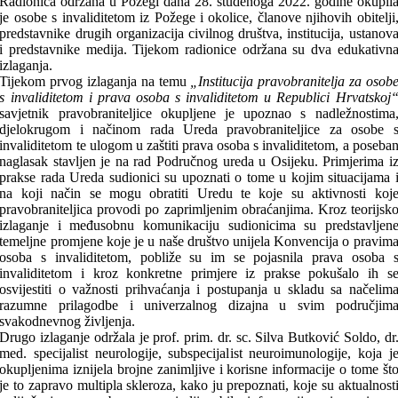
Radionica održana u Požegi dana 28. studenoga 2022. godine okupil
je osobe s invaliditetom iz Požege i okolice, članove njihovih obitelji
predstavnike drugih organizacija civilnog društva, institucija, ustanov
i predstavnike medija. Tijekom radionice održana su dva edukativn
izlaganja.
Tijekom prvog izlaganja na temu
„Institucija pravobranitelja za osob
s invaliditetom i prava osoba s invaliditetom u Republici Hrvatskoj
savjetnik pravobraniteljice okupljene je upoznao s nadležnostima
djelokrugom i načinom rada Ureda pravobraniteljice za osobe 
invaliditetom te ulogom u zaštiti prava osoba s invaliditetom, a poseba
naglasak stavljen je na rad Područnog ureda u Osijeku. Primjerima i
prakse rada Ureda sudionici su upoznati o tome u kojim situacijama 
na koji način se mogu obratiti Uredu te koje su aktivnosti koj
pravobraniteljica provodi po zaprimljenim obraćanjima. Kroz teorijsk
izlaganje i međusobnu komunikaciju sudionicima su predstavljen
temeljne promjene koje je u naše društvo unijela Konvencija o pravim
osoba s invaliditetom, pobliže su im se pojasnila prava osoba 
invaliditetom i kroz konkretne primjere iz prakse pokušalo ih s
osvijestiti o važnosti prihvaćanja i postupanja u skladu sa načelim
razumne prilagodbe i univerzalnog dizajna u svim područjim
svakodnevnog življenja.
Drugo izlaganje održala je prof. prim. dr. sc. Silva Butković Soldo, dr
med. specijalist neurologije, subspecijalist neuroimunologije, koja j
okupljenima iznijela brojne zanimljive i korisne informacije o tome št
je to zapravo multipla skleroza, kako ju prepoznati, koje su aktualnost