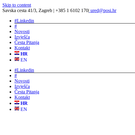
Skip to content
Savska cesta 41/3, Zagreb | +385 1 6102 170
|
ured@posi.hr
#
Linkedin
#
Novosti
Izvješća
Česta Pitanja
Kontakt
HR
EN
#
Linkedin
#
Novosti
Izvješća
Česta Pitanja
Kontakt
HR
EN