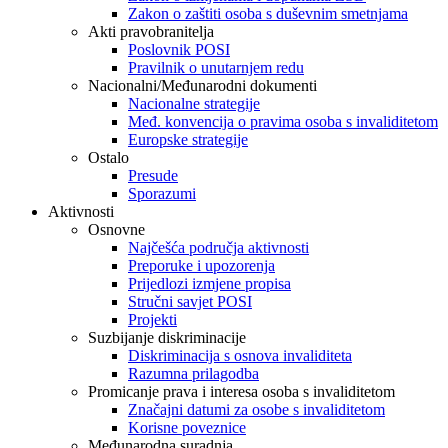
Zakon o zaštiti osoba s duševnim smetnjama
Akti pravobranitelja
Poslovnik POSI
Pravilnik o unutarnjem redu
Nacionalni/Međunarodni dokumenti
Nacionalne strategije
Međ. konvencija o pravima osoba s invaliditetom
Europske strategije
Ostalo
Presude
Sporazumi
Aktivnosti
Osnovne
Najčešća područja aktivnosti
Preporuke i upozorenja
Prijedlozi izmjene propisa
Stručni savjet POSI
Projekti
Suzbijanje diskriminacije
Diskriminacija s osnova invaliditeta
Razumna prilagodba
Promicanje prava i interesa osoba s invaliditetom
Značajni datumi za osobe s invaliditetom
Korisne poveznice
Međunarodna suradnja