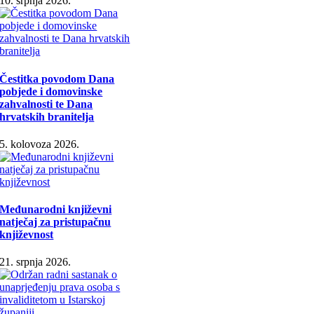
10. srpnja 2026.
Čestitka povodom Dana
pobjede i domovinske
zahvalnosti te Dana
hrvatskih branitelja
5. kolovoza 2026.
Međunarodni književni
natječaj za pristupačnu
književnost
21. srpnja 2026.