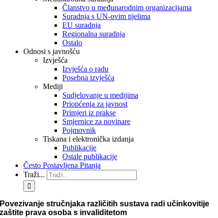
Članstvo u međunarodnim organizacijama
Suradnja s UN-ovim tijelima
EU suradnja
Regionalna suradnja
Ostalo
Odnosi s javnošću
Izvješća
Izvješća o radu
Posebna izvješća
Mediji
Sudjelovanje u medijima
Priopćenja za javnost
Primjeri iz prakse
Smjernice za novinare
Pojmovnik
Tiskana i elektronička izdanja
Publikacije
Ostale publikacije
Često Postavljena Pitanja
Traži...
Povezivanje stručnjaka različitih sustava radi učinkovitije
zaštite prava osoba s invaliditetom