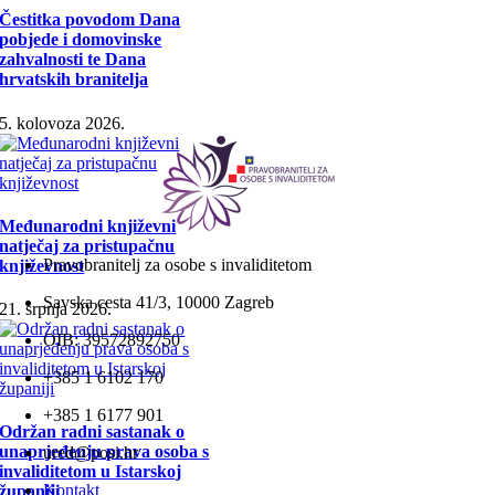
Čestitka povodom Dana
pobjede i domovinske
zahvalnosti te Dana
hrvatskih branitelja
5. kolovoza 2026.
Međunarodni književni
natječaj za pristupačnu
Pravobranitelj za osobe s invaliditetom
književnost
Savska cesta 41/3, 10000 Zagreb
21. srpnja 2026.
OIB: 39572892750
+385 1 6102 170
+385 1 6177 901
Održan radni sastanak o
unaprjeđenju prava osoba s
ured@posi.hr
invaliditetom u Istarskoj
Kontakt
županiji