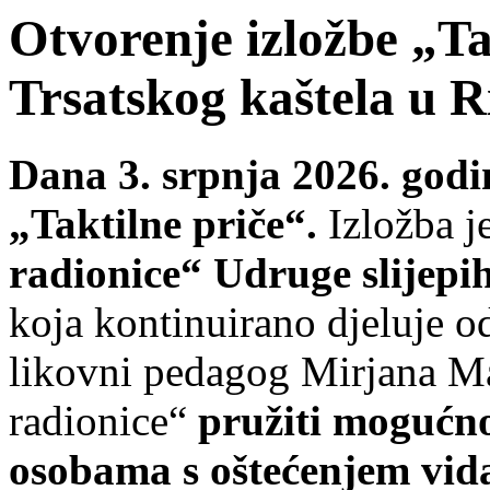
Otvorenje izložbe „Ta
Trsatskog kaštela u R
Dana 3. srpnja 2026. godi
„Taktilne priče“.
Izložba j
radionice“ Udruge slijep
koja kontinuirano djeluje o
likovni pedagog Mirjana M
radionice“
pružiti mogućno
osobama s oštećenjem vid