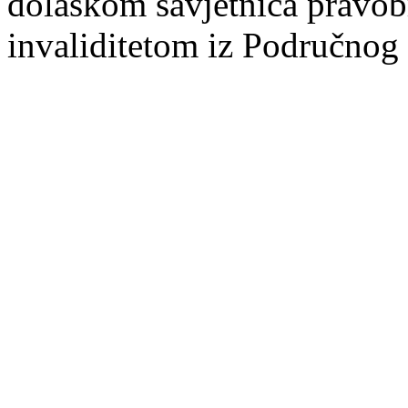
dolaskom savjetnica pravobr
invaliditetom iz Područnog 