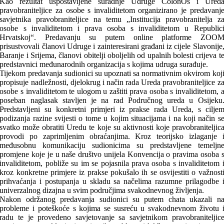
Kao rezultat uspostavljene suradnje Udruge ColonOs i Ured
pravobraniteljice za osobe s invaliditetom organizirano je predavanj
savjetnika pravobraniteljice na temu „Institucija pravobranitelja z
osobe s invaliditetom i prava osoba s invaliditetom u Republic
Hrvatskoj“. Predavanju su putem online platforme ZOO
prisustvovali članovi Udruge i zainteresirani građani iz cijele Slavonije
Baranje i Srijema, članovi obitelji oboljelih od upalnih bolesti crijeva t
predstavnici međunarodnih organizacija s kojima udruga surađuje.
Tijekom predavanja sudionici su upoznati sa normativnim okvirom koj
propisuje nadležnosti, djelokrug i način rada Ureda pravobraniteljice z
osobe s invaliditetom te ulogom u zaštiti prava osoba s invaliditetom, 
poseban naglasak stavljen je na rad Područnog ureda u Osijeku
Predstavljeni su konkretni primjeri iz prakse rada Ureda, s cilje
podizanja razine svijesti o tome u kojim situacijama i na koji način s
svatko može obratiti Uredu te koje su aktivnosti koje pravobraniteljic
provodi po zaprimljenim obraćanjima. Kroz teorijsko izlaganje 
međusobnu komunikaciju sudionicima su predstavljene temeljn
promjene koje je u naše društvo unijela Konvencija o pravima osoba 
invaliditetom, pobliže su im se pojasnila prava osoba s invaliditetom 
kroz konkretne primjere iz prakse pokušalo ih se osvijestiti o važnost
prihvaćanja i postupanja u skladu sa načelima razumne prilagodbe 
univerzalnog dizajna u svim područjima svakodnevnog življenja.
Nakon održanog predavanja sudionici su putem chata ukazali n
probleme i poteškoće s kojima se susreću u svakodnevnom životu 
radu te je provedeno savjetovanje sa savjetnikom pravobraniteljic