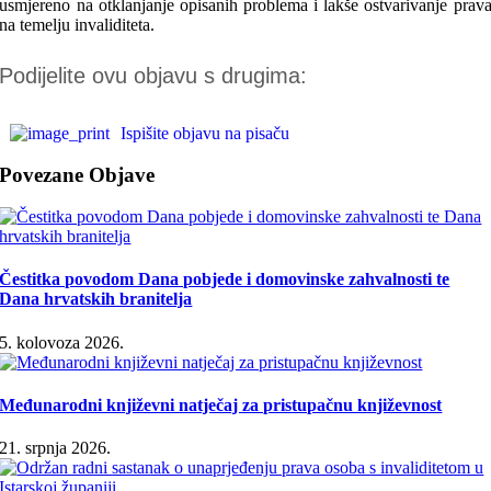
usmjereno na otklanjanje opisanih problema i lakše ostvarivanje prav
na temelju invaliditeta.
Podijelite ovu objavu s drugima:
Ispišite objavu na pisaču
Povezane Objave
Čestitka povodom Dana pobjede i domovinske zahvalnosti te
Dana hrvatskih branitelja
5. kolovoza 2026.
Međunarodni književni natječaj za pristupačnu književnost
21. srpnja 2026.