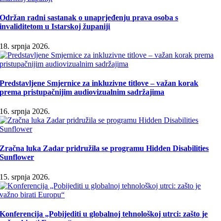
Održan radni sastanak o unaprjeđenju prava osoba s
invaliditetom u Istarskoj županiji
18. srpnja 2026.
Predstavljene Smjernice za inkluzivne titlove – važan korak
prema pristupačnijim audiovizualnim sadržajima
16. srpnja 2026.
Zračna luka Zadar pridružila se programu Hidden Disabilities
Sunflower
15. srpnja 2026.
Konferencija „Pobijediti u globalnoj tehnološkoj utrci: zašto je