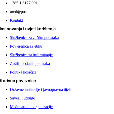
+385 1 6177 901
ured@posi.hr
Kontakt
Imenovanja i uvjeti korištenja
Službenica za zaštitu podataka
Povjerenica za etiku
Službenica za informiranje
Zaštita osobnih podataka
Politika kolačića
Korisne poveznice
Državne institucije i javnopravna tijela
Savezi i udruge
Međunarodne organizacije