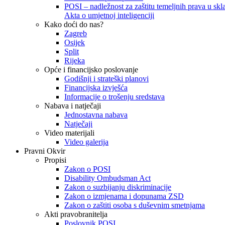
POSI – nadležnost za zaštitu temeljnih prava u skla
Akta o umjetnoj inteligenciji
Kako doći do nas?
Zagreb
Osijek
Split
Rijeka
Opće i financijsko poslovanje
Godišnji i strateški planovi
Financijska izvješća
Informacije o trošenju sredstava
Nabava i natječaji
Jednostavna nabava
Natječaji
Video materijali
Video galerija
Pravni Okvir
Propisi
Zakon o POSI
Disability Ombudsman Act
Zakon o suzbijanju diskriminacije
Zakon o izmjenama i dopunama ZSD
Zakon o zaštiti osoba s duševnim smetnjama
Akti pravobranitelja
Poslovnik POSI