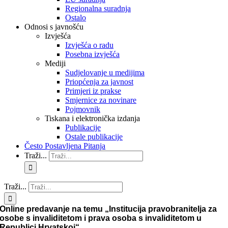
Regionalna suradnja
Ostalo
Odnosi s javnošću
Izvješća
Izvješća o radu
Posebna izvješća
Mediji
Sudjelovanje u medijima
Priopćenja za javnost
Primjeri iz prakse
Smjernice za novinare
Pojmovnik
Tiskana i elektronička izdanja
Publikacije
Ostale publikacije
Često Postavljena Pitanja
Traži...
Traži...
Online predavanje na temu „Institucija pravobranitelja za
osobe s invaliditetom i prava osoba s invaliditetom u
Republici Hrvatskoj“