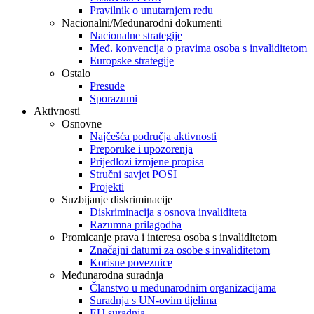
Pravilnik o unutarnjem redu
Nacionalni/Međunarodni dokumenti
Nacionalne strategije
Međ. konvencija o pravima osoba s invaliditetom
Europske strategije
Ostalo
Presude
Sporazumi
Aktivnosti
Osnovne
Najčešća područja aktivnosti
Preporuke i upozorenja
Prijedlozi izmjene propisa
Stručni savjet POSI
Projekti
Suzbijanje diskriminacije
Diskriminacija s osnova invaliditeta
Razumna prilagodba
Promicanje prava i interesa osoba s invaliditetom
Značajni datumi za osobe s invaliditetom
Korisne poveznice
Međunarodna suradnja
Članstvo u međunarodnim organizacijama
Suradnja s UN-ovim tijelima
EU suradnja