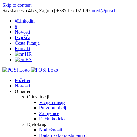
Skip to content
Savska cesta 41/3, Zagreb | +385 1 6102 170
|
ured@posi.hr
#
Linkedin
#
Novosti
Izvješća
Česta Pitanja
Kontakt
HR
EN
Početna
Novosti
O nama
O instituciji
Vizija i misija
Pravobranitelj
Zamjenice
Etički kodeks
Djelokrug
Nadležnosti
Kada i kako postupamo?