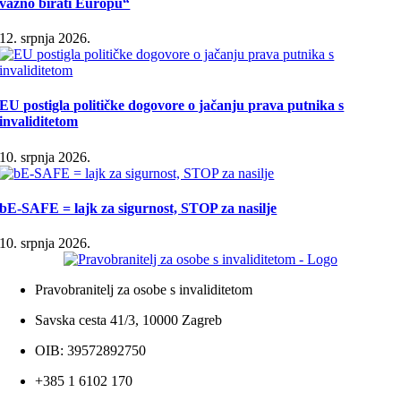
važno birati Europu“
12. srpnja 2026.
EU postigla političke dogovore o jačanju prava putnika s
invaliditetom
10. srpnja 2026.
bE-SAFE = lajk za sigurnost, STOP za nasilje
10. srpnja 2026.
Pravobranitelj za osobe s invaliditetom
Savska cesta 41/3, 10000 Zagreb
OIB: 39572892750
+385 1 6102 170