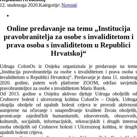
12. studenoga 2020.
Kategorije:
Novosti
Online predavanje na temu „Institucija
pravobranitelja za osobe s invaliditetom i
prava osoba s invaliditetom u Republici
Hrvatskoj“
Udruga ColonOs iz Osijeka organizirala je predavanje na tem
„Institucija pravobranitelja za osobe s invaliditetom i prava osoba 
invaliditetom u Republici Hrvatskoj“. Predavanje je dana 11. studeno
2020. godine, putem web platforme ZOOM, održao savjetni
pravobraniteljice za osobe s invaliditetom Mario Burek.
Od 2013. godine u Osijeku aktivno djeluje Udruga oboljelih o
Crohnove bolesti i ulceroznog kolitisa ColonOs – Osijek. Udrug
okuplja oboljele od upalnih bolesti crijeva te provodi aktivnost
usmjerene na očuvanje i unapređivanje kvalitete života oboljelih
promicanje zajedničkih humanitarnih, zdravstvenih, obrazovnih
kulturnih, socijalnih, informacijskih, rekreacijskih i drugih interes
osoba oboljelih od Crohnove bolesti i Ulceroznog kolitisa, te drugi
upalnih bolesti crijeva.