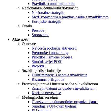
Pravilnik o unutarnjem redu
Nacionalni/Međunarodni dokumenti
Nacionalne strategije
Međ. konvencija o pravima osoba s invaliditetom
Europske strategije
Ostalo
Presude
Sporazumi
Aktivnosti
Osnovne
Najčešća područja aktivnosti
Preporuke i upozorenja
Prijedlozi izmjene propisa
Stručni savjet POSI
Projekti
Suzbijanje diskriminacije
Diskriminacija s osnova invaliditeta
Razumna prilagodba
Promicanje prava i interesa osoba s invaliditetom
Značajni datumi za osobe s invaliditetom
Korisne poveznice
Međunarodna suradnja
Članstvo u međunarodnim organizacijama
Suradnja s UN-ovim tijelima
EU suradnja