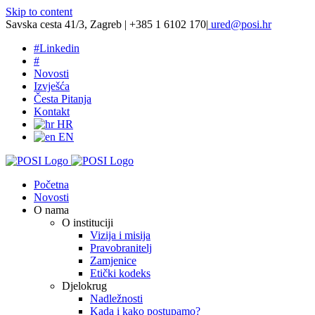
Skip to content
Savska cesta 41/3, Zagreb | +385 1 6102 170
|
ured@posi.hr
#
Linkedin
#
Novosti
Izvješća
Česta Pitanja
Kontakt
HR
EN
Početna
Novosti
O nama
O instituciji
Vizija i misija
Pravobranitelj
Zamjenice
Etički kodeks
Djelokrug
Nadležnosti
Kada i kako postupamo?