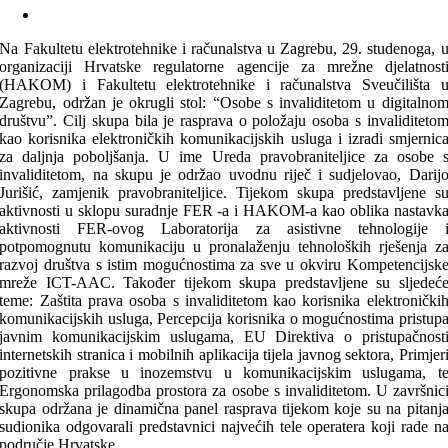
Na Fakultetu elektrotehnike i računalstva u Zagrebu, 29. studenoga, 
organizaciji Hrvatske regulatorne agencije za mrežne djelatnost
(HAKOM) i Fakultetu elektrotehnike i računalstva Sveučilišta 
Zagrebu, održan je okrugli stol: “Osobe s invaliditetom u digitalno
društvu”. Cilj skupa bila je rasprava o položaju osoba s invaliditeto
kao korisnika elektroničkih komunikacijskih usluga i izradi smjernic
za daljnja poboljšanja. U ime Ureda pravobraniteljice za osobe 
invaliditetom, na skupu je održao uvodnu riječ i sudjelovao, Darij
Jurišić, zamjenik pravobraniteljice. Tijekom skupa predstavljene s
aktivnosti u sklopu suradnje FER -a i HAKOM-a kao oblika nastavk
aktivnosti FER-ovog Laboratorija za asistivne tehnologije 
potpomognutu komunikaciju u pronalaženju tehnoloških rješenja z
razvoj društva s istim mogućnostima za sve u okviru Kompetencijsk
mreže ICT-AAC. Također tijekom skupa predstavljene su sljedeć
teme: Zaštita prava osoba s invaliditetom kao korisnika elektronički
komunikacijskih usluga, Percepcija korisnika o mogućnostima pristup
javnim komunikacijskim uslugama, EU Direktiva o pristupačnost
internetskih stranica i mobilnih aplikacija tijela javnog sektora, Primjer
pozitivne prakse u inozemstvu u komunikacijskim uslugama, t
Ergonomska prilagodba prostora za osobe s invaliditetom. U završnic
skupa održana je dinamična panel rasprava tijekom koje su na pitanj
sudionika odgovarali predstavnici najvećih tele operatera koji rade n
područje Hrvatske.