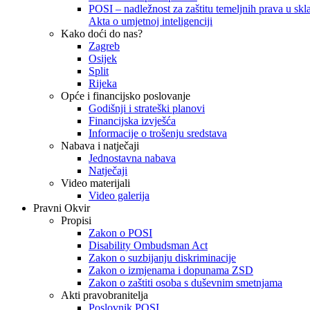
POSI – nadležnost za zaštitu temeljnih prava u skla
Akta o umjetnoj inteligenciji
Kako doći do nas?
Zagreb
Osijek
Split
Rijeka
Opće i financijsko poslovanje
Godišnji i strateški planovi
Financijska izvješća
Informacije o trošenju sredstava
Nabava i natječaji
Jednostavna nabava
Natječaji
Video materijali
Video galerija
Pravni Okvir
Propisi
Zakon o POSI
Disability Ombudsman Act
Zakon o suzbijanju diskriminacije
Zakon o izmjenama i dopunama ZSD
Zakon o zaštiti osoba s duševnim smetnjama
Akti pravobranitelja
Poslovnik POSI