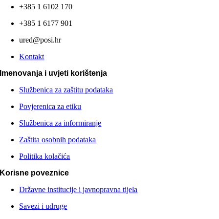
+385 1 6102 170
+385 1 6177 901
ured@posi.hr
Kontakt
Imenovanja i uvjeti korištenja
Službenica za zaštitu podataka
Povjerenica za etiku
Službenica za informiranje
Zaštita osobnih podataka
Politika kolačića
Korisne poveznice
Državne institucije i javnopravna tijela
Savezi i udruge