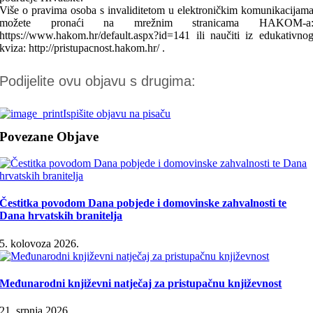
Više o pravima osoba s invaliditetom u elektroničkim komunikacijam
možete pronaći na mrežnim stranicama HAKOM-a
https://www.hakom.hr/default.aspx?id=141 ili naučiti iz edukativno
kviza: http://pristupacnost.hakom.hr/ .
Podijelite ovu objavu s drugima:
Ispišite objavu na pisaču
Povezane Objave
Čestitka povodom Dana pobjede i domovinske zahvalnosti te
Dana hrvatskih branitelja
5. kolovoza 2026.
Međunarodni književni natječaj za pristupačnu književnost
21. srpnja 2026.