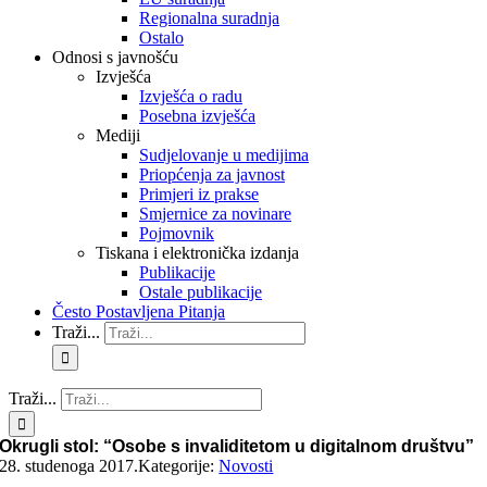
Regionalna suradnja
Ostalo
Odnosi s javnošću
Izvješća
Izvješća o radu
Posebna izvješća
Mediji
Sudjelovanje u medijima
Priopćenja za javnost
Primjeri iz prakse
Smjernice za novinare
Pojmovnik
Tiskana i elektronička izdanja
Publikacije
Ostale publikacije
Često Postavljena Pitanja
Traži...
Traži...
Okrugli stol: “Osobe s invaliditetom u digitalnom društvu”
28. studenoga 2017.
Kategorije:
Novosti