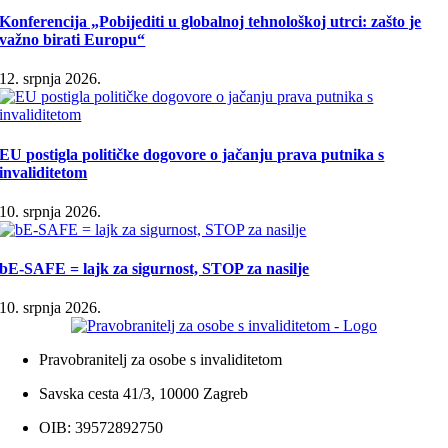
Konferencija „Pobijediti u globalnoj tehnološkoj utrci: zašto je
važno birati Europu“
12. srpnja 2026.
EU postigla političke dogovore o jačanju prava putnika s
invaliditetom
10. srpnja 2026.
bE-SAFE = lajk za sigurnost, STOP za nasilje
10. srpnja 2026.
Pravobranitelj za osobe s invaliditetom
Savska cesta 41/3, 10000 Zagreb
OIB: 39572892750