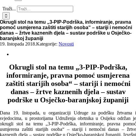
Traži...
Okrugli stol na temu „3-PIP-Podrška, informiranje, pravna
pomoć usmjerena zaštiti starijih osoba“ – stariji i nemoćni
danas – žrtve kaznenih djela – sustav podrške u Osječko-
baranjskoj županiji
19. listopada 2018.
Kategorije:
Novosti
Okrugli stol na temu „3-PIP-Podrška,
informiranje, pravna pomoć usmjerena
zaštiti starijih osoba“ – stariji i nemoćni
danas – žrtve kaznenih djela – sustav
podrške u Osječko-baranjskoj županiji
Dana 19. listopada, u organizaciji Udruge za podršku žrtvama 
svjedocima, u prostorijama Udruženja obrtnika u Osijeku održan j
okrugli stol na temu „3-PIP-Podrška, informiranje, pravna pomo
usmjerena zaštiti starijih osoba“ – stariji i nemoćni danas – žrtv
kaznenih djela – sustav podrške u Osječko-baranjskoj županiji. Izvršn