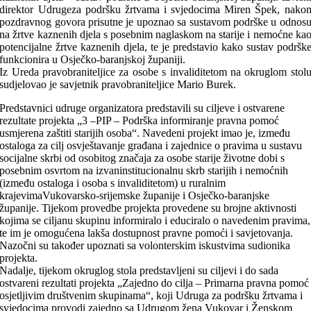
direktor Udrugeza podršku žrtvama i svjedocima Miren Špek, nako
pozdravnog govora prisutne je upoznao sa sustavom podrške u odnos
na žrtve kaznenih djela s posebnim naglaskom na starije i nemoćne ka
potencijalne žrtve kaznenih djela, te je predstavio kako sustav podršk
funkcionira u Osječko-baranjskoj županiji.
Iz Ureda pravobraniteljice za osobe s invaliditetom na okruglom stol
sudjelovao je savjetnik pravobraniteljice Mario Burek.
Predstavnici udruge organizatora predstavili su ciljeve i ostvarene
rezultate projekta „3 –PIP – Podrška informiranje pravna pomoć
usmjerena zaštiti starijih osoba“. Navedeni projekt imao je, između
ostaloga za cilj osvještavanje građana i zajednice o pravima u sustavu
socijalne skrbi od osobitog značaja za osobe starije životne dobi s
posebnim osvrtom na izvaninstitucionalnu skrb starijih i nemoćnih
(između ostaloga i osoba s invaliditetom) u ruralnim
krajevimaVukovarsko-srijemske županije i Osječko-baranjske
županije. Tijekom provedbe projekta provedene su brojne aktivnosti
kojima se ciljanu skupinu informiralo i educiralo o navedenim pravima,
te im je omogućena lakša dostupnost pravne pomoći i savjetovanja.
Nazočni su također upoznati sa volonterskim iskustvima sudionika
projekta.
Nadalje, tijekom okruglog stola predstavljeni su ciljevi i do sada
ostvareni rezultati projekta „Zajedno do cilja – Primarna pravna pomoć
osjetljivim društvenim skupinama“, koji Udruga za podršku žrtvama i
svjedocima provodi zajedno sa Udrugom žena Vukovar i Ženskom