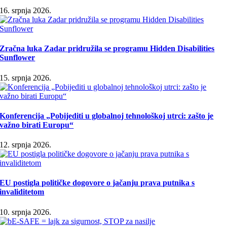
16. srpnja 2026.
Zračna luka Zadar pridružila se programu Hidden Disabilities
Sunflower
15. srpnja 2026.
Konferencija „Pobijediti u globalnoj tehnološkoj utrci: zašto je
važno birati Europu“
12. srpnja 2026.
EU postigla političke dogovore o jačanju prava putnika s
invaliditetom
10. srpnja 2026.