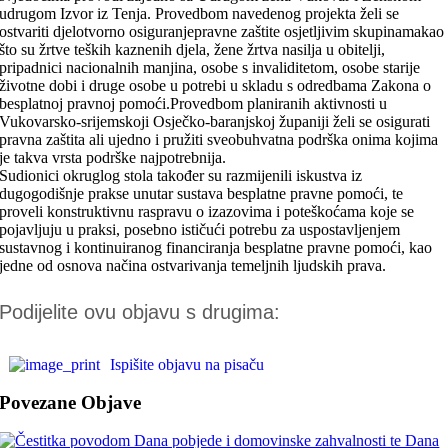
udrugom Izvor iz Tenja. Provedbom navedenog projekta želi se
ostvariti djelotvorno osiguranjepravne zaštite osjetljivim skupinamakao
što su žrtve teških kaznenih djela, žene žrtva nasilja u obitelji,
pripadnici nacionalnih manjina, osobe s invaliditetom, osobe starije
životne dobi i druge osobe u potrebi u skladu s odredbama Zakona o
besplatnoj pravnoj pomoći.Provedbom planiranih aktivnosti u
Vukovarsko-srijemskoji Osječko-baranjskoj županiji želi se osigurati
pravna zaštita ali ujedno i pružiti sveobuhvatna podrška onima kojima
je takva vrsta podrške najpotrebnija.
Sudionici okruglog stola također su razmijenili iskustva iz
dugogodišnje prakse unutar sustava besplatne pravne pomoći, te
proveli konstruktivnu raspravu o izazovima i poteškoćama koje se
pojavljuju u praksi, posebno ističući potrebu za uspostavljenjem
sustavnog i kontinuiranog financiranja besplatne pravne pomoći, kao
jedne od osnova načina ostvarivanja temeljnih ljudskih prava.
Podijelite ovu objavu s drugima:
Ispišite objavu na pisaču
Povezane Objave