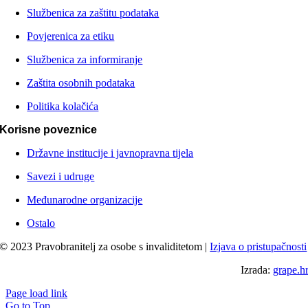
Službenica za zaštitu podataka
Povjerenica za etiku
Službenica za informiranje
Zaštita osobnih podataka
Politika kolačića
Korisne poveznice
Državne institucije i javnopravna tijela
Savezi i udruge
Međunarodne organizacije
Ostalo
© 2023 Pravobranitelj za osobe s invaliditetom |
Izjava o pristupačnosti
Izrada:
grape.h
Page load link
Go to Top