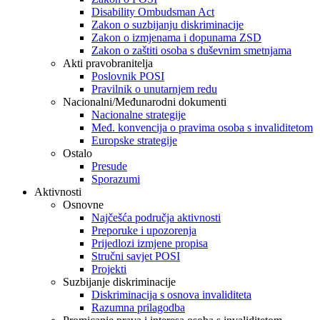
Disability Ombudsman Act
Zakon o suzbijanju diskriminacije
Zakon o izmjenama i dopunama ZSD
Zakon o zaštiti osoba s duševnim smetnjama
Akti pravobranitelja
Poslovnik POSI
Pravilnik o unutarnjem redu
Nacionalni/Međunarodni dokumenti
Nacionalne strategije
Međ. konvencija o pravima osoba s invaliditetom
Europske strategije
Ostalo
Presude
Sporazumi
Aktivnosti
Osnovne
Najčešća područja aktivnosti
Preporuke i upozorenja
Prijedlozi izmjene propisa
Stručni savjet POSI
Projekti
Suzbijanje diskriminacije
Diskriminacija s osnova invaliditeta
Razumna prilagodba