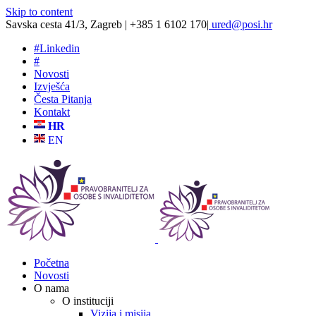
Skip to content
Savska cesta 41/3, Zagreb | +385 1 6102 170
|
ured@posi.hr
#
Linkedin
#
Novosti
Izvješća
Česta Pitanja
Kontakt
HR
EN
Početna
Novosti
O nama
O instituciji
Vizija i misija