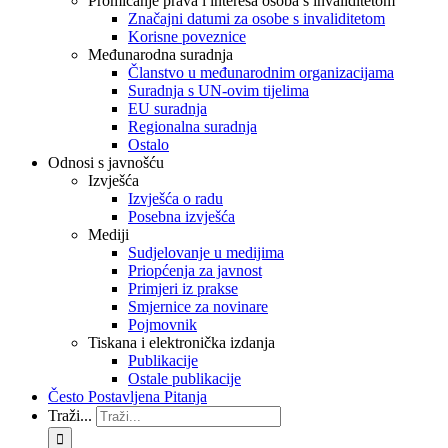
Promicanje prava i interesa osoba s invaliditetom
Značajni datumi za osobe s invaliditetom
Korisne poveznice
Međunarodna suradnja
Članstvo u međunarodnim organizacijama
Suradnja s UN-ovim tijelima
EU suradnja
Regionalna suradnja
Ostalo
Odnosi s javnošću
Izvješća
Izvješća o radu
Posebna izvješća
Mediji
Sudjelovanje u medijima
Priopćenja za javnost
Primjeri iz prakse
Smjernice za novinare
Pojmovnik
Tiskana i elektronička izdanja
Publikacije
Ostale publikacije
Često Postavljena Pitanja
Traži...