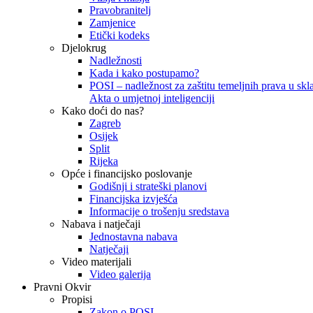
Pravobranitelj
Zamjenice
Etički kodeks
Djelokrug
Nadležnosti
Kada i kako postupamo?
POSI – nadležnost za zaštitu temeljnih prava u skla
Akta o umjetnoj inteligenciji
Kako doći do nas?
Zagreb
Osijek
Split
Rijeka
Opće i financijsko poslovanje
Godišnji i strateški planovi
Financijska izvješća
Informacije o trošenju sredstava
Nabava i natječaji
Jednostavna nabava
Natječaji
Video materijali
Video galerija
Pravni Okvir
Propisi
Zakon o POSI