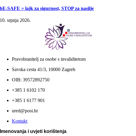
bE-SAFE = lajk za sigurnost, STOP za nasilje
10. srpnja 2026.
Pravobranitelj za osobe s invaliditetom
Savska cesta 41/3, 10000 Zagreb
OIB: 39572892750
+385 1 6102 170
+385 1 6177 901
ured@posi.hr
Kontakt
Imenovanja i uvjeti korištenja