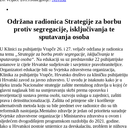
Održana radionica Strategije za borbu
protiv segregacije, isključivanja te
sputavanja osoba
U Klinici za psihijatriju Vrapče 26. i 27. veljače održana je radionica
na temu
„Strategije za borbu protiv segregacije, isključivanja te
sputavanja osoba“
. Na edukaciji su uz predstavnike 22 psihijatrijske
ustanove iz cijele Hrvatske sudjelovale i savjetnice pravobraniteljice.
Organizatori edukacije bili su Svjetska zdravstvena organizacija,
Klinika za psihijatriju Vrapče, Hrvatsko društvo za kliničku psihijatriiju
i Hrvatski zavod za javno zdravstvo. U uvodu je istaknuto kako je u
tijeku izrada Nacionalne strategije zaštite mentalnog zdravlja u kojoj će
glavni naglasak biti na usmjeravanju skrbi prema oporavku i
reorijentaciji sustava prema osobi, razvoju usluga u zajednici, zaštiti
prava i deinstitucionalizaciji. Zaštita od primjene sile i korištenje
alternativnih metoda koju su bile predmet ove radionice dio su tih
reformskih nastojanja.Mentalno zdravlje je jedan od prioriteta suradnje
Svjetske zdravstvene organizacije i Ministarstva zdravstva u ovom i
sljedećem dvogodišnjem programskom razdoblju do 2021. godine.
Iako u Hrvatskoj postoje smjernice za deeskalaciju, problem je njihova