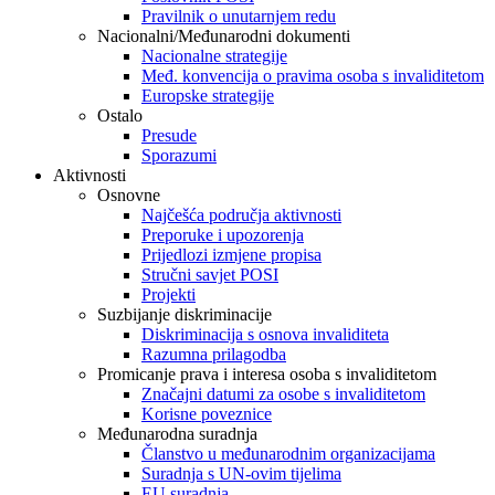
Pravilnik o unutarnjem redu
Nacionalni/Međunarodni dokumenti
Nacionalne strategije
Međ. konvencija o pravima osoba s invaliditetom
Europske strategije
Ostalo
Presude
Sporazumi
Aktivnosti
Osnovne
Najčešća područja aktivnosti
Preporuke i upozorenja
Prijedlozi izmjene propisa
Stručni savjet POSI
Projekti
Suzbijanje diskriminacije
Diskriminacija s osnova invaliditeta
Razumna prilagodba
Promicanje prava i interesa osoba s invaliditetom
Značajni datumi za osobe s invaliditetom
Korisne poveznice
Međunarodna suradnja
Članstvo u međunarodnim organizacijama
Suradnja s UN-ovim tijelima
EU suradnja