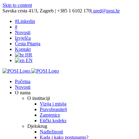
Skip to content
Savska cesta 41/3, Zagreb | +385 1 6102 170
|
ured@posi.hr
#
Linkedin
#
Novosti
Izvješća
Česta Pitanja
Kontakt
HR
EN
Početna
Novosti
O nama
O instituciji
Vizija i misija
Pravobranitelj
Zamjenice
Etički kodeks
Djelokrug
Nadležnosti
Kada i kako postupamo?