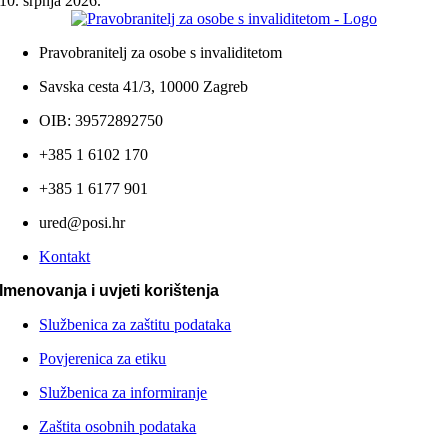
10. srpnja 2026.
Pravobranitelj za osobe s invaliditetom
Savska cesta 41/3, 10000 Zagreb
OIB: 39572892750
+385 1 6102 170
+385 1 6177 901
ured@posi.hr
Kontakt
Imenovanja i uvjeti korištenja
Službenica za zaštitu podataka
Povjerenica za etiku
Službenica za informiranje
Zaštita osobnih podataka