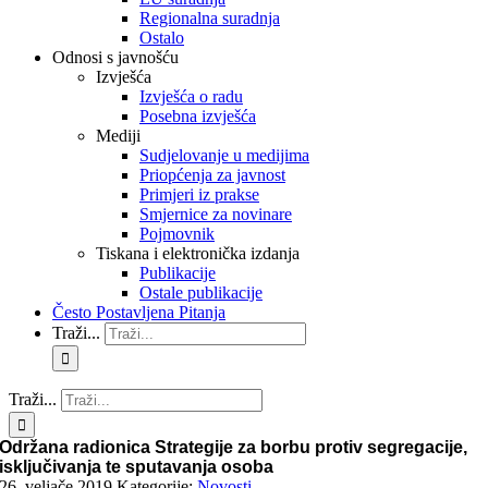
Regionalna suradnja
Ostalo
Odnosi s javnošću
Izvješća
Izvješća o radu
Posebna izvješća
Mediji
Sudjelovanje u medijima
Priopćenja za javnost
Primjeri iz prakse
Smjernice za novinare
Pojmovnik
Tiskana i elektronička izdanja
Publikacije
Ostale publikacije
Često Postavljena Pitanja
Traži...
Traži...
Održana radionica Strategije za borbu protiv segregacije,
isključivanja te sputavanja osoba
26. veljače 2019.
Kategorije:
Novosti