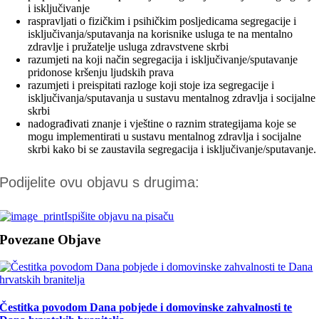
i isključivanje
raspravljati o fizičkim i psihičkim posljedicama segregacije i
isključivanja/sputavanja na korisnike usluga te na mentalno
zdravlje i pružatelje usluga zdravstvene skrbi
razumjeti na koji način segregacija i isključivanje/sputavanje
pridonose kršenju ljudskih prava
razumjeti i preispitati razloge koji stoje iza segregacije i
isključivanja/sputavanja u sustavu mentalnog zdravlja i socijalne
skrbi
nadograđivati znanje i vještine o raznim strategijama koje se
mogu implementirati u sustavu mentalnog zdravlja i socijalne
skrbi kako bi se zaustavila segregacija i isključivanje/sputavanje.
Podijelite ovu objavu s drugima:
Ispišite objavu na pisaču
Povezane Objave
Čestitka povodom Dana pobjede i domovinske zahvalnosti te