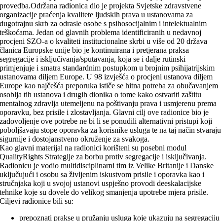
provedba.Održana radionica dio je projekta Svjetske zdravstvene
organizacije praćenja kvalitete ljudskih prava u ustanovama za
dugotrajnu skrb za odrasle osobe s psihosocijalnim i intelektualnim
teškoćama. Jedan od glavnih problema identificiranih u nedavnoj
procjeni SZO-a o kvaliteti institucionalne skrbi u više od 20 država
članica Europske unije bio je kontinuirana i pretjerana praksa
segregacije i isključivanja/sputavanja, koja se i dalje rutinski
primjenjuje i smatra standardnim postupkom u brojnim psihijatrijskim
ustanovama diljem Europe. U 98 izvješća o procjeni ustanova diljem
Europe kao najčešća preporuka ističe se hitna potreba za obučavanjem
osoblja tih ustanova i drugih dionika o tome kako ostvariti zaštitu
mentalnog zdravlja utemeljenu na poštivanju prava i usmjerenu prema
oporavku, bez prisile i zlostavljanja. Glavni cilj ove radionice bio je
zadovoljenje ove potrebe ne bi li se ponudili alternativni pristupi koji
poboljšavaju stope oporavka za korisnike usluga te na taj način stvaraj
sigurnije i dostojanstveno okruženje za svakoga.
Kao glavni materijal na radionici korišteni su posebni modul
QualityRights Strategije za borbu protiv segregacije i isključivanja.
Radionicu je vodio multidisciplinarni tim iz Velike Britanije i Danske
uključujući i osobu sa življenim iskustvom prisile i oporavka kao i
stručnjaka koji u svojoj ustanovi uspješno provodi deeskalacijske
tehnike koje su dovele do velikog smanjenja upotrebe mjera prisile.
Ciljevi radionice bili su:
prepoznati prakse u pružanju usluga koje ukazuju na segregaciju