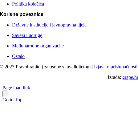
Politika kolačića
Korisne poveznice
Državne institucije i javnopravna tijela
Savezi i udruge
Međunarodne organizacije
Ostalo
© 2023 Pravobranitelj za osobe s invaliditetom |
Izjava o pristupačnosti
Izrada:
grape.h
Page load link
Go to Top