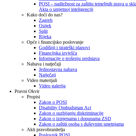
POSI – nadležnost za zaštitu temeljnih prava u skla
Akta o umjetnoj inteligenciji
Kako doći do nas?
Zagreb
Osijek
Split
Rijeka
Opće i financijsko poslovanje
Godišnji i strateški planovi
Financijska izvješća
Informacije o trošenju sredstava
Nabava i natječaji
Jednostavna nabava
Natječaji
Video materijali
Video galerija
Pravni Okvir
Propisi
Zakon o POSI
Disability Ombudsman Act
Zakon o suzbijanju diskriminacije
Zakon o izmjenama i dopunama ZSD
Zakon o zaštiti osoba s duševnim smetnjama
Akti pravobranitelja
Poslovnik POSI