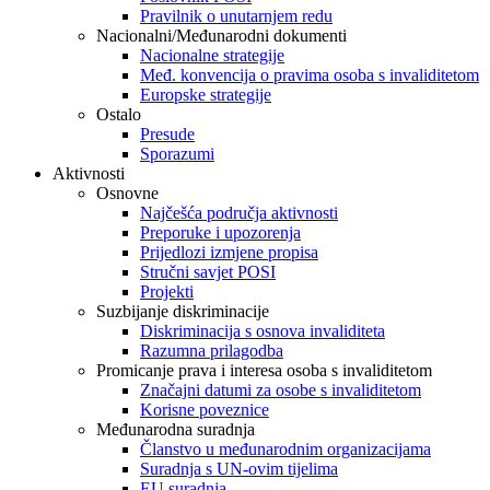
Pravilnik o unutarnjem redu
Nacionalni/Međunarodni dokumenti
Nacionalne strategije
Međ. konvencija o pravima osoba s invaliditetom
Europske strategije
Ostalo
Presude
Sporazumi
Aktivnosti
Osnovne
Najčešća područja aktivnosti
Preporuke i upozorenja
Prijedlozi izmjene propisa
Stručni savjet POSI
Projekti
Suzbijanje diskriminacije
Diskriminacija s osnova invaliditeta
Razumna prilagodba
Promicanje prava i interesa osoba s invaliditetom
Značajni datumi za osobe s invaliditetom
Korisne poveznice
Međunarodna suradnja
Članstvo u međunarodnim organizacijama
Suradnja s UN-ovim tijelima
EU suradnja