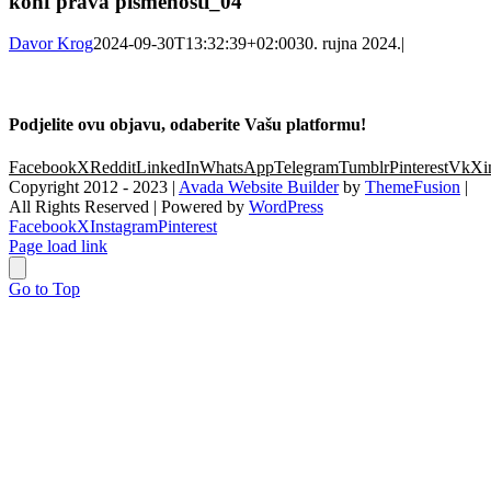
konf prava pismenosti_04
Davor Krog
2024-09-30T13:32:39+02:00
30. rujna 2024.
|
Podjelite ovu objavu, odaberite Vašu platformu!
Facebook
X
Reddit
LinkedIn
WhatsApp
Telegram
Tumblr
Pinterest
Vk
Xi
Copyright 2012 - 2023 |
Avada Website Builder
by
ThemeFusion
|
All Rights Reserved | Powered by
WordPress
Facebook
X
Instagram
Pinterest
Page load link
Go to Top