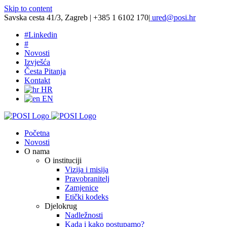
Skip to content
Savska cesta 41/3, Zagreb | +385 1 6102 170
|
ured@posi.hr
#
Linkedin
#
Novosti
Izvješća
Česta Pitanja
Kontakt
HR
EN
Početna
Novosti
O nama
O instituciji
Vizija i misija
Pravobranitelj
Zamjenice
Etički kodeks
Djelokrug
Nadležnosti
Kada i kako postupamo?