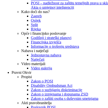
POSI – nadležnost za zaštitu temeljnih prava u skla
Akta o umjetnoj inteligenciji
Kako doći do nas?
Zagreb
Osijek
Split
Rijeka
Opće i financijsko poslovanje
Godišnji i strateški planovi
Financijska izvješća
Informacije o trošenju sredstava
Nabava i natječaji
Jednostavna nabava
Natječaji
Video materijali
Video galerija
Pravni Okvir
Propisi
Zakon o POSI
Disability Ombudsman Act
Zakon o suzbijanju diskriminacije
Zakon o izmjenama i dopunama ZSD
Zakon o zaštiti osoba s duševnim smetnjama
Akti pravobranitelja
Poslovnik POSI