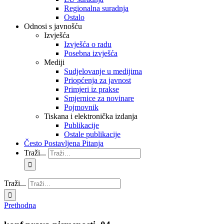
Regionalna suradnja
Ostalo
Odnosi s javnošću
Izvješća
Izvješća o radu
Posebna izvješća
Mediji
Sudjelovanje u medijima
Priopćenja za javnost
Primjeri iz prakse
Smjernice za novinare
Pojmovnik
Tiskana i elektronička izdanja
Publikacije
Ostale publikacije
Često Postavljena Pitanja
Traži...
Traži...
Prethodna