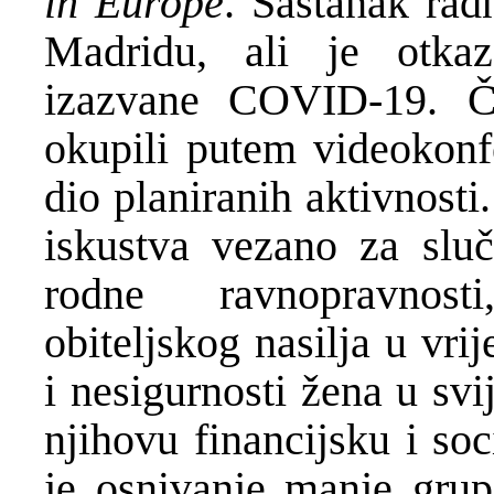
in Europe
. Sastanak rad
Madridu, ali je otka
izazvane COVID-19. Č
okupili putem videokonfe
dio planiranih aktivnosti
iskustva vezano za sluč
rodne ravnopravnost
obiteljskog nasilja u vr
i nesigurnosti žena u svi
njihovu financijsku i so
je osnivanje manje grupe