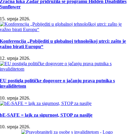
Zračna luka Zadar pridružila se programu Hidden Disabilities
Sunflower
15. srpnja 2026.
Konferencija „Pobijediti u globalnoj tehnološkoj utrci: zašto je
važno birati Europu“
12. srpnja 2026.
EU postigla političke dogovore o jačanju prava putnika s
invaliditetom
10. srpnja 2026.
bE-SAFE = lajk za sigurnost, STOP za nasilje
10. srpnja 2026.