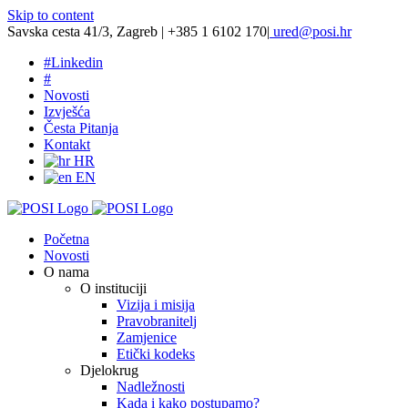
Skip to content
Savska cesta 41/3, Zagreb | +385 1 6102 170
|
ured@posi.hr
#
Linkedin
#
Novosti
Izvješća
Česta Pitanja
Kontakt
HR
EN
Početna
Novosti
O nama
O instituciji
Vizija i misija
Pravobranitelj
Zamjenice
Etički kodeks
Djelokrug
Nadležnosti
Kada i kako postupamo?