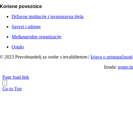
Korisne poveznice
Državne institucije i javnopravna tijela
Savezi i udruge
Međunarodne organizacije
Ostalo
© 2023 Pravobranitelj za osobe s invaliditetom |
Izjava o pristupačnosti
Izrada:
grape.h
Page load link
Go to Top