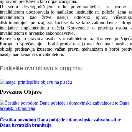
njihovom predstavničkim organizacijama.
U svom desetogodišnjem radu pravobraniteljica za osobe 
invaliditetom upozoravala je nadležne institucije na položaj žena s
invaliditetom kao žrtve nasilja odnosno njihov višestruk
diskriminirajući položaj, zalažući se da se kroz zakonodavne i drug
inicijative implementiraju načela Konvencije o pravima osoba 
invaliditetom u hrvatsko zakonodavstvo.
Konvencije o pravima osoba s invaliditetom uz Konvenciju Vijeć
Europe o sprečavanju i borbi protiv nasilja nad ženama i nasilja 
obitelji predstavlja izuzetno važan pravni mehanizam u borbi proti
nasilja nad ženama s invaliditetom.
Podijelite ovu objavu s drugima:
Ispišite objavu na pisaču
Povezane Objave
Čestitka povodom Dana pobjede i domovinske zahvalnosti te
Dana hrvatskih branitelja