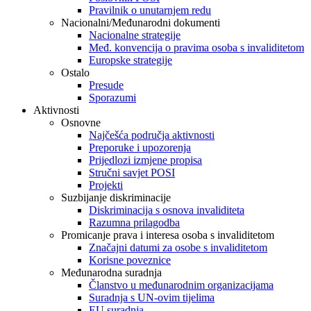
Pravilnik o unutarnjem redu
Nacionalni/Međunarodni dokumenti
Nacionalne strategije
Međ. konvencija o pravima osoba s invaliditetom
Europske strategije
Ostalo
Presude
Sporazumi
Aktivnosti
Osnovne
Najčešća područja aktivnosti
Preporuke i upozorenja
Prijedlozi izmjene propisa
Stručni savjet POSI
Projekti
Suzbijanje diskriminacije
Diskriminacija s osnova invaliditeta
Razumna prilagodba
Promicanje prava i interesa osoba s invaliditetom
Značajni datumi za osobe s invaliditetom
Korisne poveznice
Međunarodna suradnja
Članstvo u međunarodnim organizacijama
Suradnja s UN-ovim tijelima
EU suradnja