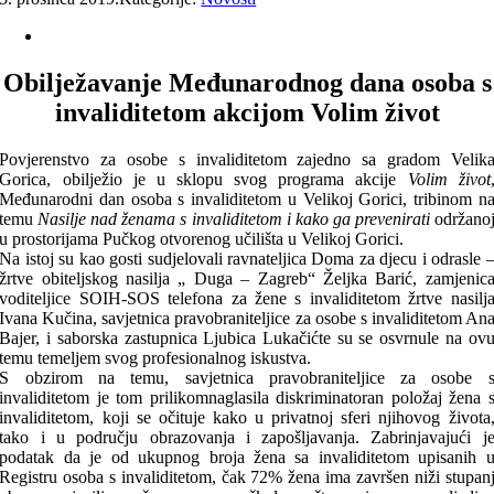
Obilježavanje Međunarodnog dana osoba s
invaliditetom akcijom Volim život
Povjerenstvo za osobe s invaliditetom zajedno sa gradom Velik
Gorica, obilježio je u sklopu svog programa akcije
Volim život
Međunarodni dan osoba s invaliditetom u Velikoj Gorici, tribinom n
temu
Nasilje nad ženama s invaliditetom i kako ga prevenirati
održano
u prostorijama Pučkog otvorenog učilišta u Velikoj Gorici.
Na istoj su kao gosti sudjelovali ravnateljica Doma za djecu i odrasle 
žrtve obiteljskog nasilja „ Duga – Zagreb“ Željka Barić, zamjenic
voditeljice SOIH-SOS telefona za žene s invaliditetom žrtve nasilj
Ivana Kučina, savjetnica pravobraniteljice za osobe s invaliditetom An
Bajer, i saborska zastupnica Ljubica Lukačićte su se osvrnule na ov
temu temeljem svog profesionalnog iskustva.
S obzirom na temu, savjetnica pravobraniteljice za osobe 
invaliditetom je tom prilikomnaglasila diskriminatoran položaj žena 
invaliditetom, koji se očituje kako u privatnoj sferi njihovog života
tako i u području obrazovanja i zapošljavanja. Zabrinjavajući j
podatak da je od ukupnog broja žena sa invaliditetom upisanih 
Registru osoba s invaliditetom, čak 72% žena ima završen niži stupan