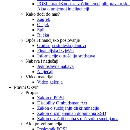
POSI – nadležnost za zaštitu temeljnih prava u skla
Akta o umjetnoj inteligenciji
Kako doći do nas?
Zagreb
Osijek
Split
Rijeka
Opće i financijsko poslovanje
Godišnji i strateški planovi
Financijska izvješća
Informacije o trošenju sredstava
Nabava i natječaji
Jednostavna nabava
Natječaji
Video materijali
Video galerija
Pravni Okvir
Propisi
Zakon o POSI
Disability Ombudsman Act
Zakon o suzbijanju diskriminacije
Zakon o izmjenama i dopunama ZSD
Zakon o zaštiti osoba s duševnim smetnjama
Akti pravobranitelja
Poslovnik POSI