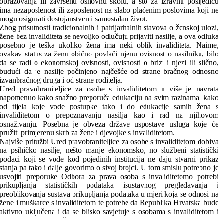
obrazovanja ili završenu osnovnu školu, a što za izravnu posljedic
ima nezaposlenost ili zaposlenost na slabo plaćenim poslovima koji n
mogu osigurati dostojanstven i samostalan život.
Zbog prisutnosti tradicionalnih i patrijarhalnih stavova o ženskoj ulozi
žene bez invaliditeta se nevoljko odlučuju prijaviti nasilje, a ova odluk
posebno je teška ukoliko žena ima neki oblik invaliditeta. Naime
ovakav status za ženu obično povlači njenu ovisnost o nasilniku, bil
da se radi o ekonomskoj ovisnosti, ovisnosti o brizi i njezi ili slično
budući da je nasilje počinjeno najčešće od strane bračnog odnosn
izvanbračnog druga i od strane roditelja.
Ured pravobraniteljice za osobe s invaliditetom u više je navrat
napomenuo kako snažno preporuča edukaciju na svim razinama, kak
od tijela koje vode postupke tako i do edukacije samih žena 
invaliditetom o prepoznavanju nasilja kao i rad na njihovo
osnaživanju. Posebna je obveza države uspostave usluga koje ć
pružiti primjerenu skrb za žene i djevojke s invaliditetom.
Najviše pritužbi Ured pravobraniteljice za osobe s invaliditetom dobiv
na psihičko nasilje, nešto manje ekonomsko, no službeni statističk
podaci koji se vode kod pojedinih institucija ne daju stvarni prika
stanja pa tako i dalje govorimo o sivoj brojci. U tom smislu potrebno j
usvojiti preporuke Odbora za prava osoba s invaliditetomo potreb
prikupljanja statističkih podataka isustavnog pregledavanja 
preoblikovanja sustava prikupljanja podataka u mjeri koja se odnosi n
žene i muškarce s invaliditetom te potrebe da Republika Hrvatska bud
aktivno uključena i da se blisko savjetuje s osobama s invaliditetom 