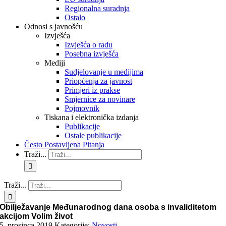
Regionalna suradnja
Ostalo
Odnosi s javnošću
Izvješća
Izvješća o radu
Posebna izvješća
Mediji
Sudjelovanje u medijima
Priopćenja za javnost
Primjeri iz prakse
Smjernice za novinare
Pojmovnik
Tiskana i elektronička izdanja
Publikacije
Ostale publikacije
Često Postavljena Pitanja
Traži...
Traži...
Obilježavanje Međunarodnog dana osoba s invaliditetom
akcijom Volim život
5. prosinca 2019.
Kategorije:
Novosti