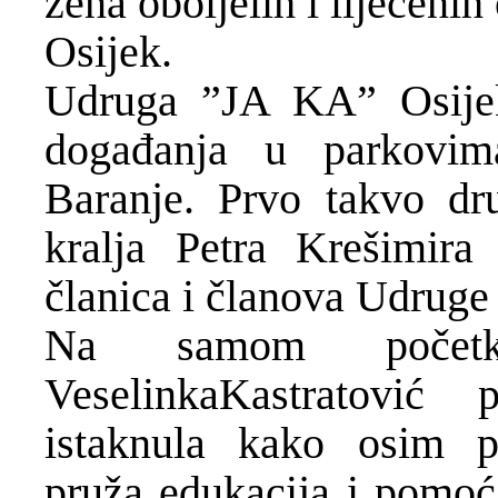
žena oboljelih i liječen
Osijek.
Udruga ”JA KA” Osijek 
događanja u parkovim
Baranje. Prvo takvo dr
kralja Petra Krešimira
članica i članova Udruge 
Na samom početku
VeselinkaKastratović
istaknula kako osim p
pruža edukacija i pomoć