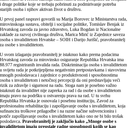
i druge politike koje se trebaju pobrinuti za podmirivanje potreba
starijih osoba i njihov aktivan život u društvu.
U prvoj panel raspravi govorili su Marija Borovec iz Ministarstva rada,
mirovinskoga sustava, obitelji i socijalne politike, Tomislav Benjak iz
Hrvatskog zavoda za javno zdravstvo, Luka Bogdan iz Nacionalne
zaklade za razvoj civilnoga društva, Marica Mirić iz Zajednice saveza
osoba s invaliditetom Hrvatske – SOIH i Darijo Jurišić, pravobranitelj
za osobe s invaliditetom.
U svom izlaganju pravobranitelj je istaknuo kako prema podacima
Hrvatskog zavoda za mirovinsko osiguranje Republika Hrvatska ima
88.977 registriranih invalida rada. Diskriminacija osoba s invaliditetom
u svijetu rada je potkrijepljena negativnim pretpostavkama i stavovima
mnogih poslodavaca i zajednice o produktivnosti i sposobnostima
osoba s invaliditetom i netočnoj percepciji da oni predstavljaju veći
rizik za zdravlje i sigurnost na radu. Stoga nam je posebno važno
istaknuti da invaliditet nije zapreka za rad i da osobe s invaliditetom
imaju pravo na podršku u ostvarenju prava na rad. U tu svrhu
Republika Hrvatska je osnovala i posebnu instituciju, Zavod za
profesionalnu rehabilitaciju i zapošljavanje osoba s invaliditetom, koja
sufinancira troškove prilagodbe i na razne načine subvencionira i
potiče zapošljavanje osoba s invaliditetom kako ono ne bi bilo trošak
poslodavca.
Pravobranitelj je zaključio kako „Mnoge osobe s
invaliditetom imaju preostale radne sposobnosti kojih se kao