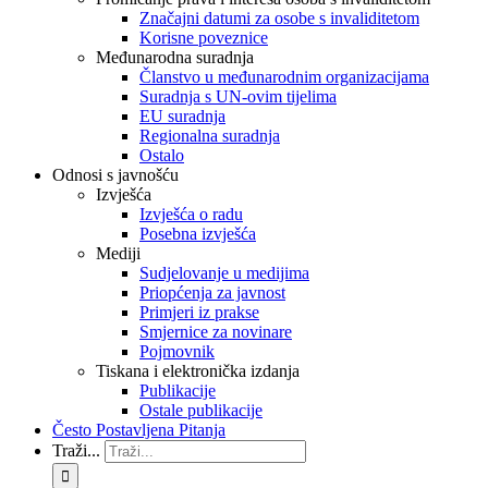
Značajni datumi za osobe s invaliditetom
Korisne poveznice
Međunarodna suradnja
Članstvo u međunarodnim organizacijama
Suradnja s UN-ovim tijelima
EU suradnja
Regionalna suradnja
Ostalo
Odnosi s javnošću
Izvješća
Izvješća o radu
Posebna izvješća
Mediji
Sudjelovanje u medijima
Priopćenja za javnost
Primjeri iz prakse
Smjernice za novinare
Pojmovnik
Tiskana i elektronička izdanja
Publikacije
Ostale publikacije
Često Postavljena Pitanja
Traži...