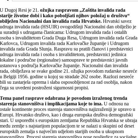
U Dugoj Resi je 21.
ožujka raspravom „Zaštita invalida rada
starije životne dobi i kako poboljšati njihov položaj u društvu“
obilježen Nacionalni dan invalida rada Hrvatske.
Hrvatski savez
udruga invalida rada (HSUIR) ovogodišnji Nacionalni dan obilježio je
u suradnji s udrugama članicama: Udrugom invalida rada i ostalih
osoba s invaliditetom Grada Duga Resa, Udrugom invalida rada Grada
Karlovca, Udrugom invalida rada Karlovačke županije i Udrugom
invalida rada Grada Slunja. Raspravu su pratili članovi i predstavnici
udruga invalida rada i osoba s invaliditetom, predstavnici jedinica
lokalne i područne (regionalne) samouprave te predstavnici javnih
ustanova s područja Karlovačke županije. Nacionalni dan invalida
rada, obilježava se svake godine 21. ožujka povodom rudarske nesreće
u Belgiji 1956. godine u kojoj su stradale 262 osobe. Razlozi nesreće
bili su zastarjela oprema i slaba osposobljenost za rad osoblja, nakon
čega su uvedeni postroženi sigurnosni propisi.
Tema panel rasprave odabrana je povodom izraženog trenda
starenja stanovništva i implikacijama koje to ima.
U odnosu na
ostale kontinente proces starenja stanovništva najizraženiji je upravo u
Europi. Hrvatsko društvo, kao i druga europska društva demografski
stari. U usporedbi s europskim zemljama Republika Hrvatska se ubraja
među zemlje s najstarijom populacijom te se nalazi u skupini od deset
europskih zemalja s najvećim udjelom starijih osoba u ukupnom
stanovništvu. Procesi starenja stanovništva nose posljedice za socijalne