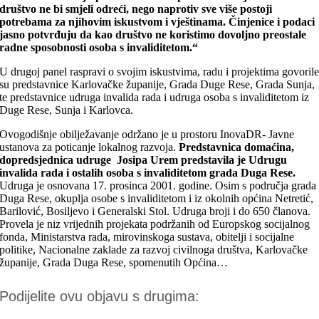
društvo ne bi smjeli odreći, nego naprotiv sve više postoji
potrebama za njihovim iskustvom i vještinama. Činjenice i podaci
jasno potvrđuju da kao društvo ne koristimo dovoljno preostale
radne sposobnosti osoba s invaliditetom.“
U drugoj panel raspravi o svojim iskustvima, radu i projektima govoril
su predstavnice Karlovačke županije, Grada Duge Rese, Grada Sunja,
te predstavnice udruga invalida rada i udruga osoba s invaliditetom iz
Duge Rese, Sunja i Karlovca.
Ovogodišnje obilježavanje održano je u prostoru InovaDR- Javne
ustanova za poticanje lokalnog razvoja.
Predstavnica domaćina,
dopredsjednica udruge Josipa Urem predstavila je
Udrugu
invalida rada i ostalih osoba s invaliditetom grada Duga Rese.
Udruga je osnovana 17. prosinca 2001. godine. Osim s područja grada
Duga Rese, okuplja osobe s invaliditetom i iz okolnih općina Netretić,
Barilović, Bosiljevo i Generalski Stol. Udruga broji i do 650 članova.
Provela je niz vrijednih projekata podržanih od Europskog socijalnog
fonda, Ministarstva rada, mirovinskoga sustava, obitelji i socijalne
politike, Nacionalne zaklade za razvoj civilnoga društva, Karlovačke
županije, Grada Duga Rese, spomenutih Općina…
Podijelite ovu objavu s drugima: