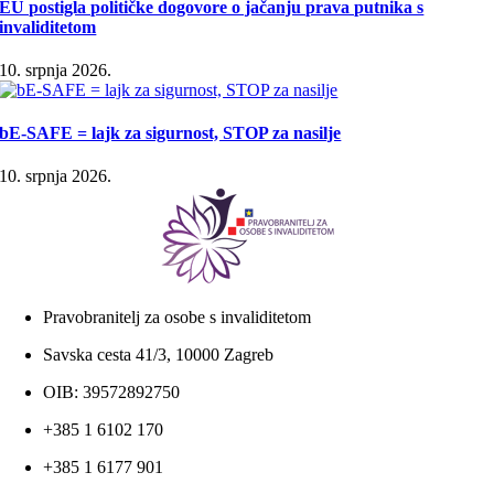
EU postigla političke dogovore o jačanju prava putnika s
invaliditetom
10. srpnja 2026.
bE-SAFE = lajk za sigurnost, STOP za nasilje
10. srpnja 2026.
Pravobranitelj za osobe s invaliditetom
Savska cesta 41/3, 10000 Zagreb
OIB: 39572892750
+385 1 6102 170
+385 1 6177 901