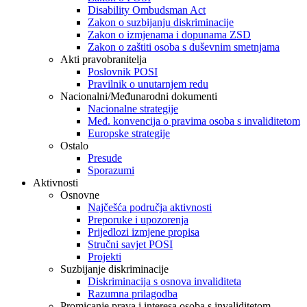
Disability Ombudsman Act
Zakon o suzbijanju diskriminacije
Zakon o izmjenama i dopunama ZSD
Zakon o zaštiti osoba s duševnim smetnjama
Akti pravobranitelja
Poslovnik POSI
Pravilnik o unutarnjem redu
Nacionalni/Međunarodni dokumenti
Nacionalne strategije
Međ. konvencija o pravima osoba s invaliditetom
Europske strategije
Ostalo
Presude
Sporazumi
Aktivnosti
Osnovne
Najčešća područja aktivnosti
Preporuke i upozorenja
Prijedlozi izmjene propisa
Stručni savjet POSI
Projekti
Suzbijanje diskriminacije
Diskriminacija s osnova invaliditeta
Razumna prilagodba
Promicanje prava i interesa osoba s invaliditetom