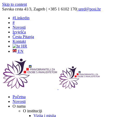
Skip to content
Savska cesta 41/3, Zagreb | +385 1 6102 170
|
ured@posi.hr
#
Linkedin
#
Novosti
Izvješća
Česta Pitanja
Kontakt
HR
EN
Početna
Novosti
O nama
O instituciji
Vizija i misija