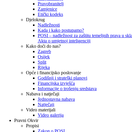
Pravobranitelj
Zamjenice
Etički kodeks
Djelokrug
Nadležnosti
Kada i kako postupamo?
POSI – nadležnost za zaštitu temeljnih prava u skla
Akta o umjetnoj inteligenciji
Kako doći do nas?
Zagreb
Osijek
Split
Rijeka
Opće i financijsko poslovanje
Godišnji i strateški planovi
Financijska izvješća
Informacije o trošenju sredstava
Nabava i natječaji
Jednostavna nabava
Natječaji
Video materijali
Video galerija
Pravni Okvir
Propisi
Zakon o POSI