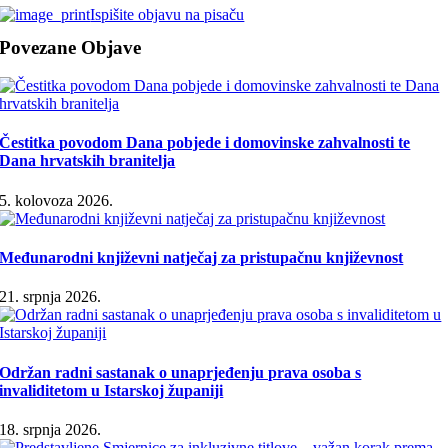
Ispišite objavu na pisaču
Povezane Objave
Čestitka povodom Dana pobjede i domovinske zahvalnosti te
Dana hrvatskih branitelja
5. kolovoza 2026.
Međunarodni književni natječaj za pristupačnu književnost
21. srpnja 2026.
Održan radni sastanak o unaprjeđenju prava osoba s
invaliditetom u Istarskoj županiji
18. srpnja 2026.