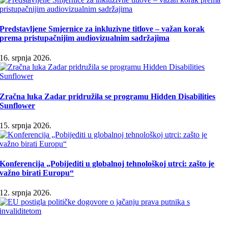
Predstavljene Smjernice za inkluzivne titlove – važan korak
prema pristupačnijim audiovizualnim sadržajima
16. srpnja 2026.
Zračna luka Zadar pridružila se programu Hidden Disabilities
Sunflower
15. srpnja 2026.
Konferencija „Pobijediti u globalnoj tehnološkoj utrci: zašto je
važno birati Europu“
12. srpnja 2026.