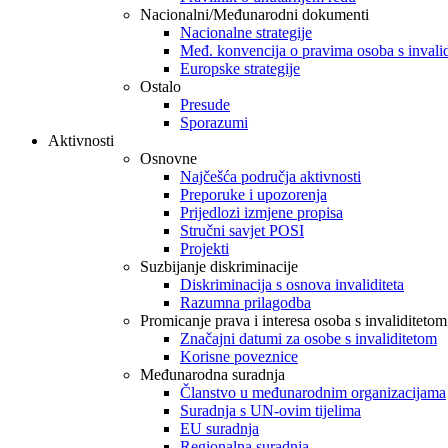
Nacionalni/Međunarodni dokumenti
Nacionalne strategije
Međ. konvencija o pravima osoba s invali
Europske strategije
Ostalo
Presude
Sporazumi
Aktivnosti
Osnovne
Najčešća područja aktivnosti
Preporuke i upozorenja
Prijedlozi izmjene propisa
Stručni savjet POSI
Projekti
Suzbijanje diskriminacije
Diskriminacija s osnova invaliditeta
Razumna prilagodba
Promicanje prava i interesa osoba s invaliditetom
Značajni datumi za osobe s invaliditetom
Korisne poveznice
Međunarodna suradnja
Članstvo u međunarodnim organizacijama
Suradnja s UN-ovim tijelima
EU suradnja
Regionalna suradnja