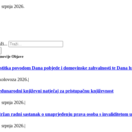
. srpnja 2026.
ži...
jnovije Objave
stitka povodom Dana pobjede i domovinske zahvalnosti te Dana hr
 kolovoza 2026.
|
đunarodni književni natječaj za pristupačnu književnost
. srpnja 2026.
|
ržan radni sastanak o unaprjeđenju prava osoba s invaliditetom u 
. srpnja 2026.
|