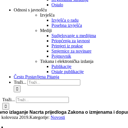
Ostalo
Odnosi s javnošću
Izvješća
Izvješća o radu
Posebna izvješća
Mediji
Sudjelovanje u medijima
Priopćenja za javnost
Primjeri iz prakse
Smjernice za novinare
Pojmovnik
Tiskana i elektronička izdanja
Publikacije
Ostale publikacije
Često Postavljena Pitanja
Traži...
Traži...
vno izlaganje Nacrta prijedloga Zakona o izmjenama i d
. kolovoza 2019.
Kategorije:
Novosti