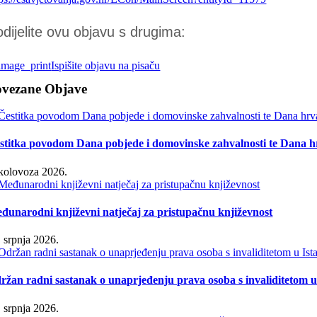
dijelite ovu objavu s drugima:
Ispišite objavu na pisaču
ovezane Objave
stitka povodom Dana pobjede i domovinske zahvalnosti te Dana hr
 kolovoza 2026.
đunarodni književni natječaj za pristupačnu književnost
. srpnja 2026.
ržan radni sastanak o unaprjeđenju prava osoba s invaliditetom u 
. srpnja 2026.