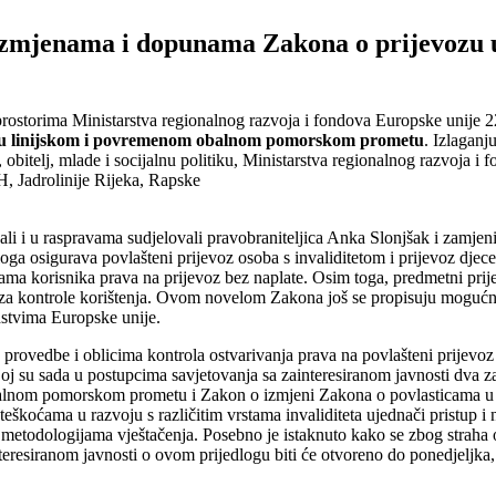
 izmjenama i dopunama Zakona o prijevozu
 prostorima Ministarstva regionalnog razvoja i fondova Europske unije 
 u linijskom i povremenom
obalnom pomorskom prometu
. Izlaganj
 obitelj, mlade i socijalnu politiku, Ministarstva regionalnog razvoja i 
, Jadrolinije Rijeka, Rapske
ali i u raspravama sudjelovali pravobraniteljica Anka Slonjšak i zamjeni
oga osigurava povlašteni prijevoz osoba s invaliditetom i prijevoz dje
ma korisnika prava na prijevoz bez naplate. Osim toga, predmetni prije
ke za kontrole korištenja. Ovom novelom Zakona još se propisuju moguć
edstvima Europske unije.
provedbe i oblicima kontrola ostvarivanja prava na povlašteni prijevoz 
 kojoj su sada u postupcima savjetovanja sa zainteresiranom javnosti dva
lnom pomorskom prometu i Zakon o izmjeni Zakona o povlasticama u u
teškoćama u razvoju s različitim vrstama invaliditeta ujednači pristup i 
metodologijama vještačenja. Posebno je istaknuto kako se zbog straha o
interesiranom javnosti o ovom prijedlogu biti će otvoreno do ponedjeljka