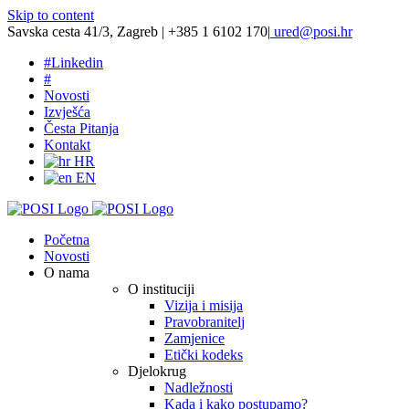
Skip to content
Savska cesta 41/3, Zagreb | +385 1 6102 170
|
ured@posi.hr
#
Linkedin
#
Novosti
Izvješća
Česta Pitanja
Kontakt
HR
EN
Početna
Novosti
O nama
O instituciji
Vizija i misija
Pravobranitelj
Zamjenice
Etički kodeks
Djelokrug
Nadležnosti
Kada i kako postupamo?