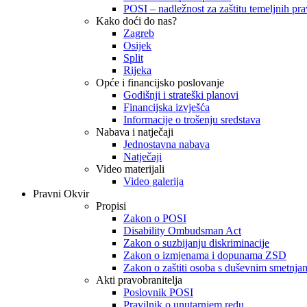
POSI – nadležnost za zaštitu temeljnih prav
Kako doći do nas?
Zagreb
Osijek
Split
Rijeka
Opće i financijsko poslovanje
Godišnji i strateški planovi
Financijska izvješća
Informacije o trošenju sredstava
Nabava i natječaji
Jednostavna nabava
Natječaji
Video materijali
Video galerija
Pravni Okvir
Propisi
Zakon o POSI
Disability Ombudsman Act
Zakon o suzbijanju diskriminacije
Zakon o izmjenama i dopunama ZSD
Zakon o zaštiti osoba s duševnim smetnja
Akti pravobranitelja
Poslovnik POSI
Pravilnik o unutarnjem redu