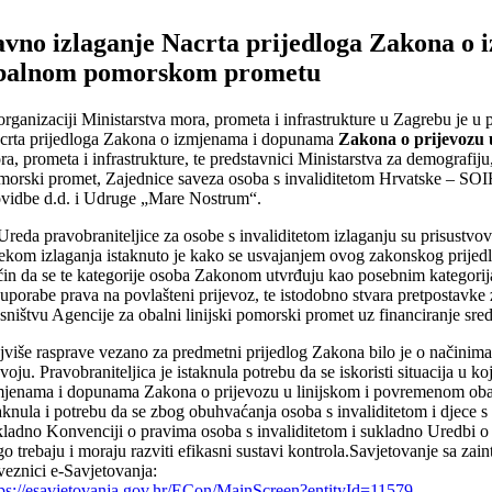
avno izlaganje Nacrta prijedloga Zakona o
balnom pomorskom prometu
organizaciji Ministarstva mora, prometa i infrastrukture u Zagrebu je u
crta prijedloga Zakona o izmjenama i dopunama
Zakona o prijevozu
a, prometa i infrastrukture, te predstavnici Ministarstva za demografiju,
morski promet, Zajednice saveza osoba s invaliditetom Hrvatske – SOIH
ovidbe d.d. i Udruge „Mare Nostrum“.
Ureda pravobraniteljice za osobe s invaliditetom izlaganju su prisustvov
jekom izlaganja istaknuto je kako se usvajanjem ovog zakonskog prijedl
čin da se te kategorije osoba Zakonom utvrđuju kao posebnim kategorija
ouporabe prava na povlašteni prijevoz, te istodobno stvara pretpostav
asništvu Agencije za obalni linijski pomorski promet uz financiranje sr
jviše rasprave vezano za predmetni prijedlog Zakona bilo je o načinima 
zvoju. Pravobraniteljica je istaknula potrebu da se iskoristi situacija u
mjenama i dopunama Zakona o prijevozu u linijskom i povremenom oba
aknula i potrebu da se zbog obuhvaćanja osoba s invaliditetom i djece s 
kladno Konvenciji o pravima osoba s invaliditetom i sukladno Uredbi o 
go trebaju i moraju razviti efikasni sustavi kontrola.Savjetovanje sa za
veznici e-Savjetovanja:
tps://esavjetovanja.gov.hr/ECon/MainScreen?entityId=11579