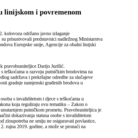
 u linijskom i povremenom
22. kolovoza održano javno izlaganje
u su prisustvovali predstavnici nadležnog Ministarstva
fondova Europske unije, Agencije za obalni linijski
k pravobraniteljice Darijo Jurišić.
ce s teškoćama u razvoju putničkim brodovima na
dlog sadržava i prekršajne odredbe za slučajeve
nosti gradnje namjenski građenih brodova u
osoba s invaliditetom i djece s teškoćama u
 zakona koja reguliraju ovu tematiku – Zakon o
nutarnjem putničkom prometu. Pravobraniteljica je
načini dokazivanja statusa osobe s invaliditetom
d zloupotreba ne smiju ne osiguravati povlastice,
, 2. rujna 2019. godine, a može se pronaći na