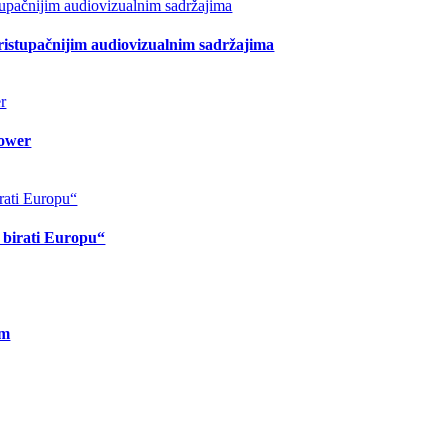
pristupačnijim audiovizualnim sadržajima
lower
o birati Europu“
om