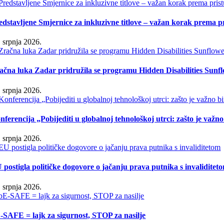
edstavljene Smjernice za inkluzivne titlove – važan korak prema 
. srpnja 2026.
ačna luka Zadar pridružila se programu Hidden Disabilities Sunf
. srpnja 2026.
nferencija „Pobijediti u globalnoj tehnološkoj utrci: zašto je važn
. srpnja 2026.
 postigla političke dogovore o jačanju prava putnika s invaliditet
. srpnja 2026.
-SAFE = lajk za sigurnost, STOP za nasilje