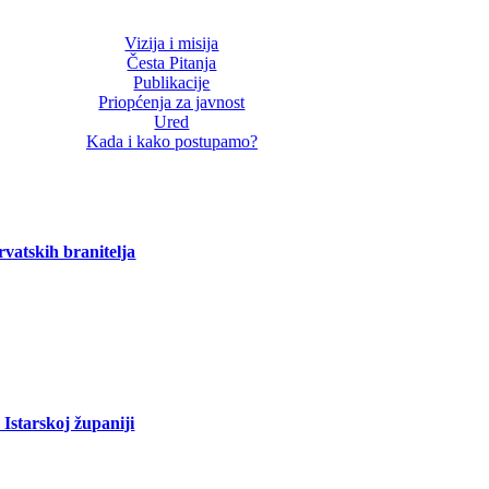
Vizija i misija
Česta Pitanja
Publikacije
Priopćenja za javnost
Ured
Kada i kako postupamo?
vatskih branitelja
Istarskoj županiji