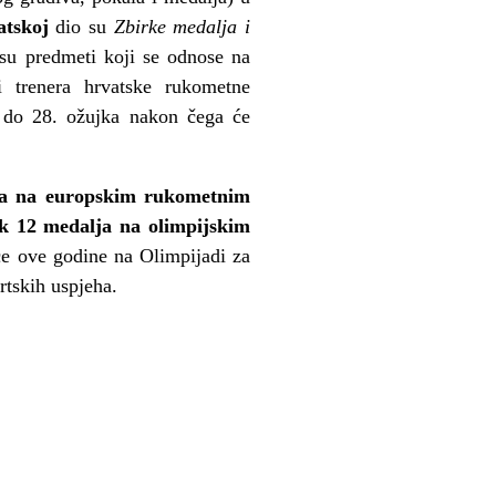
atskoj
dio su
Zbirke medalja i
su predmeti koji se odnose na
i trenera hrvatske rukometne
i do 28. ožujka nakon čega će
a na europskim rukometnim
ak 12 medalja na olimpijskim
 će ove godine na Olimpijadi za
rtskih uspjeha.