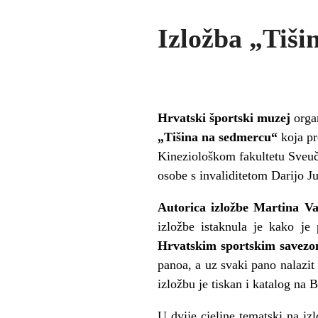
Izložba „Tiši
Hrvatski športski muzej
organ
„Tišina na sedmercu“
koja pr
Kineziološkom fakultetu Sveuči
osobe s invaliditetom Darijo Ju
Autorica izložbe Martina V
izložbe istaknula je kako je
Hrvatskim sportskim savezo
panoa, a uz svaki pano nalazi
izložbu je tiskan i katalog na
U dvije cjeline tematski na izl