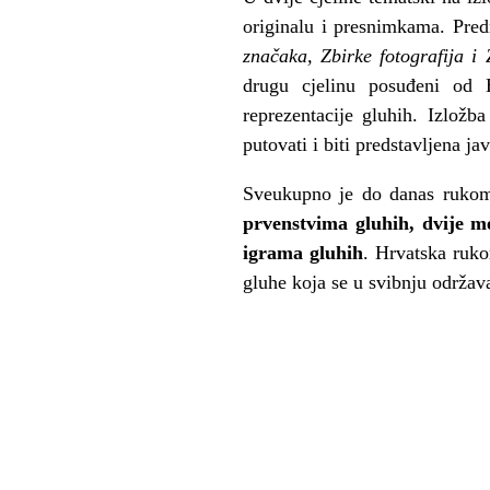
originalu i presnimkama. Pre
značaka, Zbirke fotografija i
drugu cjelinu posuđeni od H
reprezentacije gluhih. Izlož
putovati i biti predstavljena ja
Sveukupno je do danas rukome
prvenstvima gluhih, dvije m
igrama gluhih
. Hrvatska ruko
gluhe koja se u svibnju održav