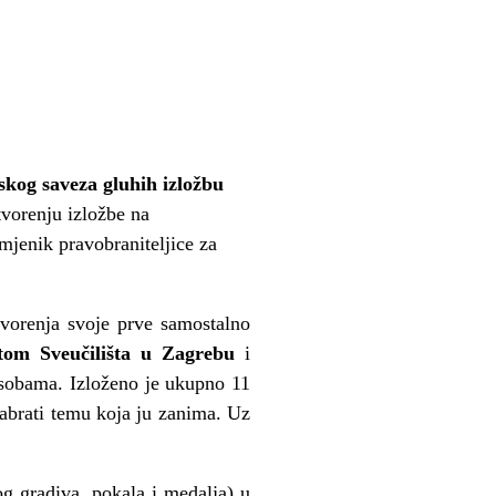
kog saveza gluhih izložbu
tvorenju izložbe na
mjenik pravobraniteljice za
tvorenja svoje prve samostalno
etom Sveučilišta u Zagrebu
i
 osobama. Izloženo je ukupno 11
abrati temu koja ju zanima. Uz
kog gradiva, pokala i medalja) u