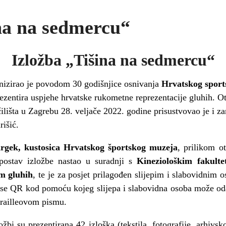
na na sedmercu“
Izložba „Tišina na sedmercu“
izirao je povodom 30 godišnjice osnivanja
Hrvatskog sports
ezentira uspjehe hrvatske rukometne reprezentacije gluhih. O
lišta u Zagrebu 28. veljače 2022. godine prisustvovao je i za
rišić.
argek, kustosica Hrvatskog športskog muzeja
, prilikom o
 postav izložbe nastao u suradnji s
Kineziološkim fakult
m gluhih
, te je za posjet prilagođen slijepim i slabovidnim
t se QR kod pomoću kojeg slijepa i slabovidna osoba može od
 Brailleovom pismu.
ožbi su prezentirana 42 izloška (tekstila, fotografije, arhivs