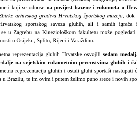
dmeti koji se odnose
na povijest hazene i rukometa u Hrv
 Zbirke arhivskog gradiva Hrvatskog športskog muzeja
, dok 
rvatskog sportskog saveza gluhih, ali i samih igrača 
ba se u Zagrebu na Kineziološkom fakultetu može pogledat
vnosti u Osijeku, Splitu, Rijeci i Varaždinu.
tna reprezentacija gluhih Hrvatske osvojili
sedam medalj
edalje na svjetskim rukometnim prvenstvima gluhih i č
metna reprezentacija gluhih i ostali gluhi sportaši nastupati
a u Brazilu, te im ovim i putem želimo puno sreće i novih spo