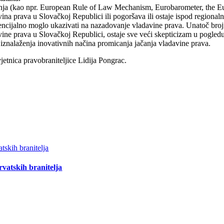
aćenja (kao npr. European Rule of Law Mechanism, Eurobarometer, the 
avina prava u Slovačkoj Republici ili pogoršava ili ostaje ispod region
potencijalno moglo ukazivati na nazadovanje vladavine prava. Unatoč b
adavine prava u Slovačkoj Republici, ostaje sve veći skepticizam u pogle
u iznalaženja inovativnih načina promicanja jačanja vladavine prava.
vjetnica pravobraniteljice Lidija Pongrac.
vatskih branitelja