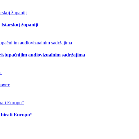
Istarskoj županiji
pristupačnijim audiovizualnim sadržajima
lower
o birati Europu“