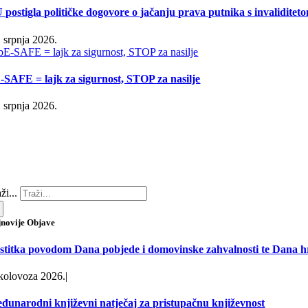
 postigla političke dogovore o jačanju prava putnika s invaliditet
. srpnja 2026.
-SAFE = lajk za sigurnost, STOP za nasilje
. srpnja 2026.
ži...
jnovije Objave
stitka povodom Dana pobjede i domovinske zahvalnosti te Dana hr
 kolovoza 2026.
|
đunarodni književni natječaj za pristupačnu književnost