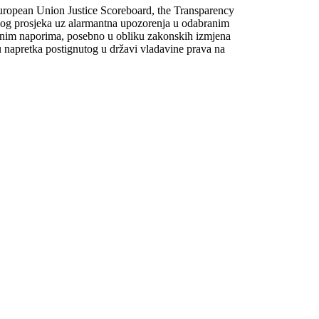
European Union Justice Scoreboard, the Transparency
alnog prosjeka uz alarmantna upozorenja u odabranim
rojnim naporima, posebno u obliku zakonskih izmjena
du napretka postignutog u državi vladavine prava na