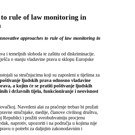
o rule of law monitoring in
a
nnovative approaches to rule of law monitoring in
va i temeljnih sloboda te zaštitu od diskriminacije.
vješća o stanju vladavine prava u sklopu Europske
stojali sa stručnjacima koji su zaposleni u tijelima za
e poštivanje ljudskih prava odnosno vladavine
ava, a kojim će se pratiti poštivanje ljudskih
ih i državnih tijela, funkcioniranje i neovisnost
Slovačkoj. Navedeni alat za praćenje trebao bi pružati
pravne stručnjake, medije, članove civilnog društva,
oj Republici i pružiti sveobuhvatniju procjenu
dak, naprotiv, upozoriti i na područja u kojima nije
aspravu o potrebi za daljnjim zakonodavnim i