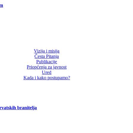
om
Vizija i misija
Česta Pitanja
Publikacije
Priopćenja za javnost
Ured
Kada i kako postupamo?
vatskih branitelja