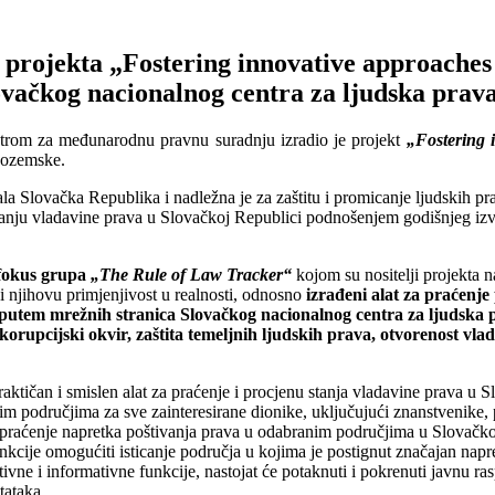
rojekta „Fostering innovative approaches t
ovačkog nacionalnog centra za ljudska prav
ntrom za međunarodnu pravnu suradnju izradio je projekt
„Fostering i
izozemske.
ala Slovačka Republika i nadležna je za zaštitu i promicanje ljudskih pra
stanju vladavine prava u Slovačkoj Republici podnošenjem godišnjeg iz
fokus grupa
„The Rule of Law Tracker“
kojom su nositelji projekta na
a i njihovu primjenjivost u realnosti, odnosno
izrađeni alat za praćenj
 putem mrežnih stranica Slovačkog nacionalnog centra za ljudska pr
rupcijski okvir, zaštita temeljnih ljudskih prava, otvorenost vladin
 praktičan i smislen alat za praćenje i procjenu stanja vladavine prava u 
im područjima za sve zainteresirane dionike, uključujući znanstvenike, 
ito praćenje napretka poštivanja prava u odabranim područjima u Slovačk
kcije omogućiti isticanje područja u kojima je postignut značajan napre
ivne i informativne funkcije, nastojat će potaknuti i pokrenuti javnu r
tataka.