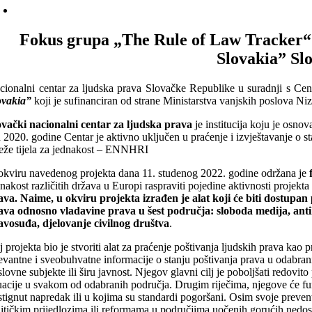
Fokus grupa „The Rule of Law Tracker“ p
Slovakia” Sl
cionalni centar za ljudska prava Slovačke Republike u suradnji s Ce
ovakia”
koji je sufinanciran od strane Ministarstva vanjskih poslova N
ovački nacionalni centar za ljudska prava
je institucija koju je osnov
 2020. godine Centar je aktivno uključen u praćenje i izvještavanje o 
eže tijela za jednakost – ENNHRI
okviru navedenog projekta dana 11. studenog 2022. godine održana je
nakost različitih država u Europi raspraviti pojedine aktivnosti projekt
ava. Naime, u okviru projekta izrađen je alat koji će biti dostupan
ava odnosno vladavine prava u šest područja: sloboda medija, antiko
avosuđa, djelovanje civilnog društva
.
j projekta bio je stvoriti alat za praćenje poštivanja ljudskih prava kao
levantne i sveobuhvatne informacije o stanju poštivanja prava u odabran
slovne subjekte ili širu javnost. Njegov glavni cilj je poboljšati redov
tuacije u svakom od odabranih područja. Drugim riječima, njegove će fun
stignut napredak ili u kojima su standardi pogoršani. Osim svoje prevent
litičkim prijedlozima ili reformama u područjima uočenih gorućih nedos