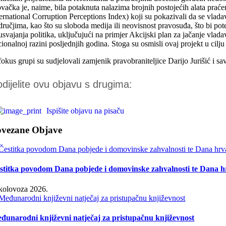
ovačka je, naime, bila potaknuta nalazima brojnih postojećih alata pr
ternational Corruption Perceptions Index) koji su pokazivali da se vlad
dručjima, kao što su sloboda medija ili neovisnost pravosuđa, što bi 
i usvajanja politika, uključujući na primjer Akcijski plan za jačanje vl
cionalnoj razini posljednjih godina. Stoga su osmisli ovaj projekt u cilj
okus grupi su sudjelovali zamjenik pravobraniteljice Darijo Jurišić i sa
dijelite ovu objavu s drugima:
Ispišite objavu na pisaču
ovezane Objave
stitka povodom Dana pobjede i domovinske zahvalnosti te Dana hr
 kolovoza 2026.
đunarodni književni natječaj za pristupačnu književnost