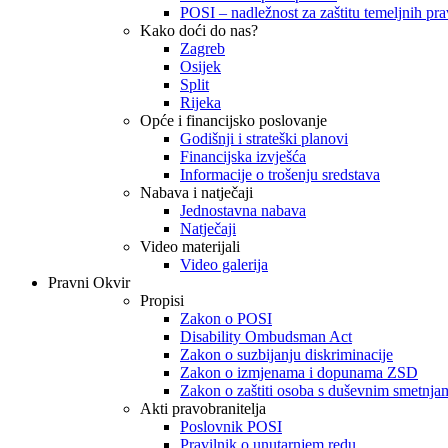
POSI – nadležnost za zaštitu temeljnih prav
Kako doći do nas?
Zagreb
Osijek
Split
Rijeka
Opće i financijsko poslovanje
Godišnji i strateški planovi
Financijska izvješća
Informacije o trošenju sredstava
Nabava i natječaji
Jednostavna nabava
Natječaji
Video materijali
Video galerija
Pravni Okvir
Propisi
Zakon o POSI
Disability Ombudsman Act
Zakon o suzbijanju diskriminacije
Zakon o izmjenama i dopunama ZSD
Zakon o zaštiti osoba s duševnim smetnja
Akti pravobranitelja
Poslovnik POSI
Pravilnik o unutarnjem redu