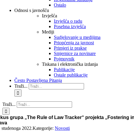
Ostalo
Odnosi s javnošću
Izvješća
Izvješća o radu
Posebna izvješća
Mediji
Sudjelovanje u medijima
Priopćenja za javnost
Primjeri iz prakse
Smjernice za novinare
Pojmovnik
Tiskana i elektronička izdanja
Publikacije
Ostale publikacije
Često Postavljena Pitanja
Traži...
Traži...
kus grupa „The Rule of Law Tracker“ projekta „Fostering in
ava
. studenoga 2022.
Kategorije:
Novosti