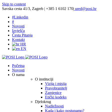
Skip to content
Savska cesta 41/3, Zagreb | +385 1 6102 170
|
ured@posi.hr
#
Linkedin
#
Novosti
Izvješća
Česta Pitanja
Kontakt
HR
EN
Početna
Novosti
O nama
O instituciji
Vizija i misija
Pravobranitelj
Zamjenice
Etički kodeks
Djelokrug
Nadležnosti
Kada i kako postupamo?