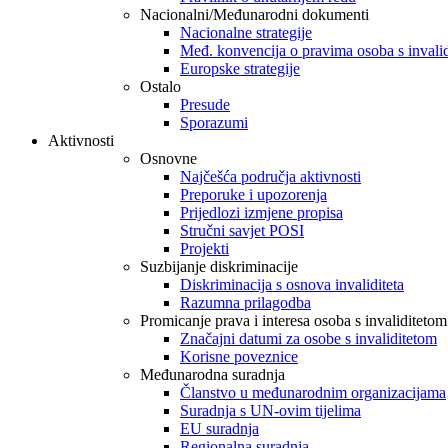
Nacionalni/Međunarodni dokumenti
Nacionalne strategije
Međ. konvencija o pravima osoba s invali
Europske strategije
Ostalo
Presude
Sporazumi
Aktivnosti
Osnovne
Najčešća područja aktivnosti
Preporuke i upozorenja
Prijedlozi izmjene propisa
Stručni savjet POSI
Projekti
Suzbijanje diskriminacije
Diskriminacija s osnova invaliditeta
Razumna prilagodba
Promicanje prava i interesa osoba s invaliditetom
Značajni datumi za osobe s invaliditetom
Korisne poveznice
Međunarodna suradnja
Članstvo u međunarodnim organizacijama
Suradnja s UN-ovim tijelima
EU suradnja
Regionalna suradnja