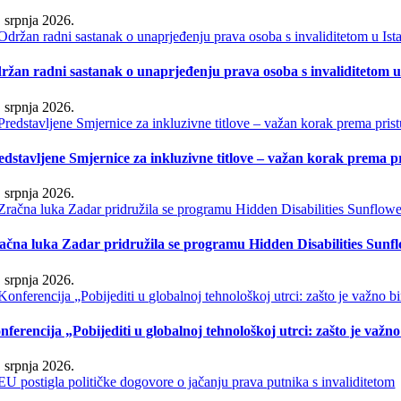
. srpnja 2026.
ržan radni sastanak o unaprjeđenju prava osoba s invaliditetom u 
. srpnja 2026.
edstavljene Smjernice za inkluzivne titlove – važan korak prema 
. srpnja 2026.
ačna luka Zadar pridružila se programu Hidden Disabilities Sunf
. srpnja 2026.
nferencija „Pobijediti u globalnoj tehnološkoj utrci: zašto je važn
. srpnja 2026.