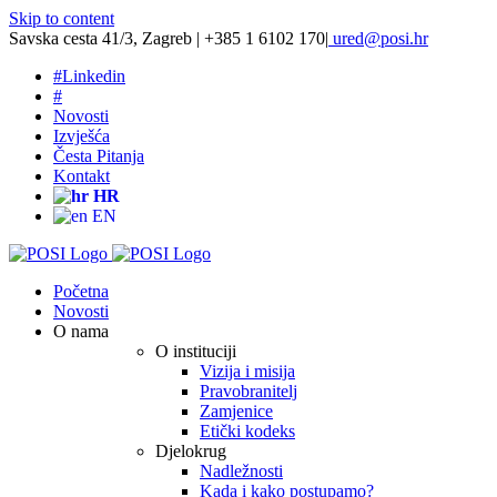
Skip to content
Savska cesta 41/3, Zagreb | +385 1 6102 170
|
ured@posi.hr
#
Linkedin
#
Novosti
Izvješća
Česta Pitanja
Kontakt
HR
EN
Početna
Novosti
O nama
O instituciji
Vizija i misija
Pravobranitelj
Zamjenice
Etički kodeks
Djelokrug
Nadležnosti
Kada i kako postupamo?