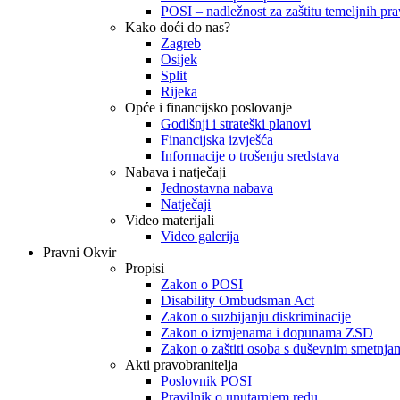
POSI – nadležnost za zaštitu temeljnih prav
Kako doći do nas?
Zagreb
Osijek
Split
Rijeka
Opće i financijsko poslovanje
Godišnji i strateški planovi
Financijska izvješća
Informacije o trošenju sredstava
Nabava i natječaji
Jednostavna nabava
Natječaji
Video materijali
Video galerija
Pravni Okvir
Propisi
Zakon o POSI
Disability Ombudsman Act
Zakon o suzbijanju diskriminacije
Zakon o izmjenama i dopunama ZSD
Zakon o zaštiti osoba s duševnim smetnja
Akti pravobranitelja
Poslovnik POSI
Pravilnik o unutarnjem redu