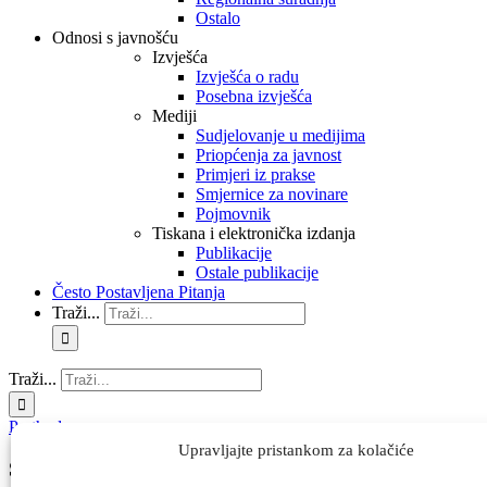
Ostalo
Odnosi s javnošću
Izvješća
Izvješća o radu
Posebna izvješća
Mediji
Sudjelovanje u medijima
Priopćenja za javnost
Primjeri iz prakse
Smjernice za novinare
Pojmovnik
Tiskana i elektronička izdanja
Publikacije
Ostale publikacije
Često Postavljena Pitanja
Traži...
Traži...
Prethodna
Upravljajte pristankom za kolačiće
SSBJJ_03