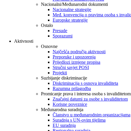
Nacionalni/Međunarodni dokumenti
Nacionalne strategije
Međ. konvencija o pravima osoba s invali
Europske strategije
Ostalo
Presude
Sporazumi
Aktivnosti
Osnovne
Najčešća područja aktivnosti
Preporuke i upozorenja
Prijedlozi izmjene propisa
Stručni savjet POSI
Projekti
Suzbijanje diskriminacije
Diskriminacija s osnova invaliditeta
Razumna prilagodba
Promicanje prava i interesa osoba s invaliditetom
Značajni datumi za osobe s invaliditetom
Korisne poveznice
Međunarodna suradnja
Članstvo u međunarodnim organizacijama
Suradnja s UN-ovim tijelima
EU suradnja
Regionalna suradnja