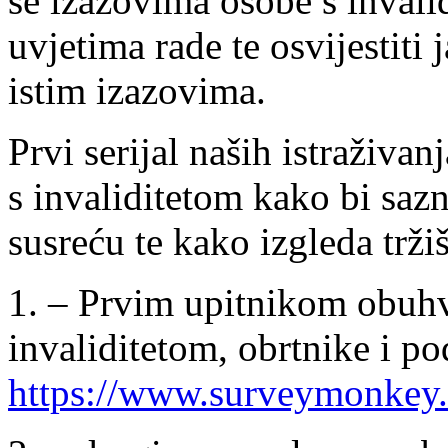
se izazovima osobe s invali
uvjetima rade te osvijestiti 
istim izazovima.
Prvi serijal naših istraživ
s invaliditetom kako bi saz
susreću te kako izgleda trži
1. – Prvim upitnikom obuh
invaliditetom, obrtnike i p
https://www.surveymonkey