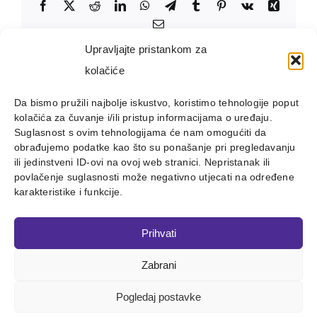
Facebook
X
Reddit
LinkedIn
WhatsApp
Telegram
Tumblr
Pinterest
Vk
Xing
Email:
Upravljajte pristankom za
kolačiće
Da bismo pružili najbolje iskustvo, koristimo tehnologije poput
kolačića za čuvanje i/ili pristup informacijama o uređaju.
Suglasnost s ovim tehnologijama će nam omogućiti da
obrađujemo podatke kao što su ponašanje pri pregledavanju
ili jedinstveni ID-ovi na ovoj web stranici. Nepristanak ili
povlačenje suglasnosti može negativno utjecati na određene
karakteristike i funkcije.
Prihvati
Zabrani
Copyright 2012 - 2023 |
Avada Website Builder
by
ThemeFusion
| All Rights Reserved | Powered by
WordPress
Pogledaj postavke