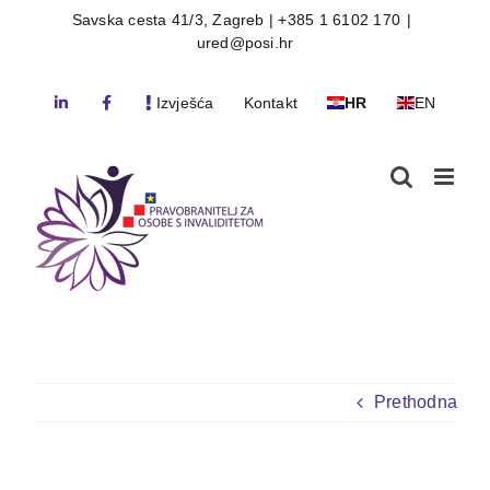
Skip
Savska cesta 41/3, Zagreb | +385 1 6102 170
|
ured@posi.hr
to
content
Izvješća
Kontakt
HR
EN
Prethodna